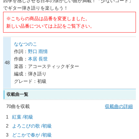
四季を感じさせる日本の懐かしい曲が満載！「少ないコード」
でギター弾き語りを楽しもう！
※こちらの商品は品番を変更しました。
新しい品番については上記をご覧下さい。
ななつのこ
作詞：
野口 雨情
作曲：
本居 長世
48
楽器：アコースティックギター
編成：弾き語り
グレード：初級
収載曲一覧
70曲を収載
収載曲の詳細
1
紅葉 /初級
2
よろこびの歌 /初級
3
どこかで春が /初級