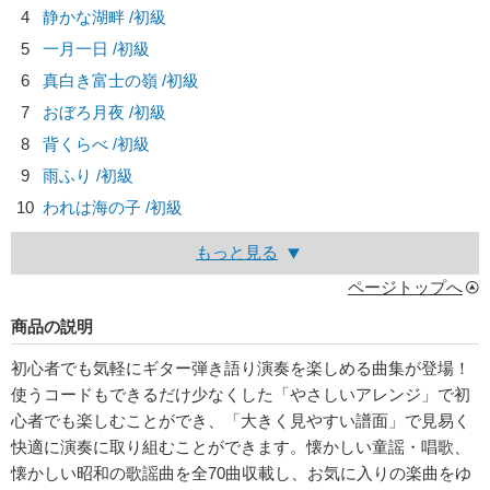
4
静かな湖畔 /初級
5
一月一日 /初級
6
真白き富士の嶺 /初級
7
おぼろ月夜 /初級
8
背くらべ /初級
9
雨ふり /初級
10
われは海の子 /初級
もっと見る
ページトップへ
商品の説明
初心者でも気軽にギター弾き語り演奏を楽しめる曲集が登場！
使うコードもできるだけ少なくした「やさしいアレンジ」で初
心者でも楽しむことができ、「大きく見やすい譜面」で見易く
快適に演奏に取り組むことができます。懐かしい童謡・唱歌、
懐かしい昭和の歌謡曲を全70曲収載し、お気に入りの楽曲をゆ