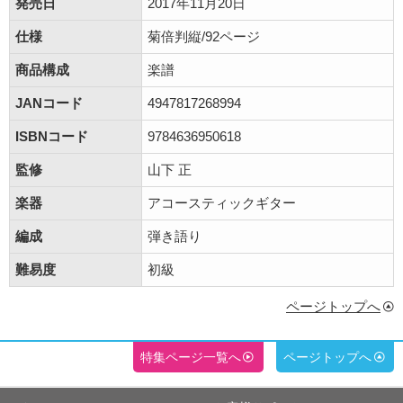
発売日
2017年11月20日
仕様
菊倍判縦/92ページ
商品構成
楽譜
JANコード
4947817268994
ISBNコード
9784636950618
監修
山下 正
楽器
アコースティックギター
編成
弾き語り
難易度
初級
ページトップへ
特集ページ一覧へ
ページトップへ