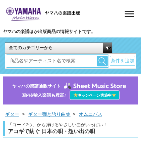
ヤマハの楽譜ほか出版商品の情報サイトです。
条件を追加
ヤマハの楽譜通販サイト
国内&輸入楽譜も豊富♪
★
★
キャンペーン実施中
ギター
>
ギター弾き語り曲集
>
オムニバス
「コード2つ」から弾けるやさしい曲がいっぱい！
アコギで紡ぐ 日本の唄・想い出の唄