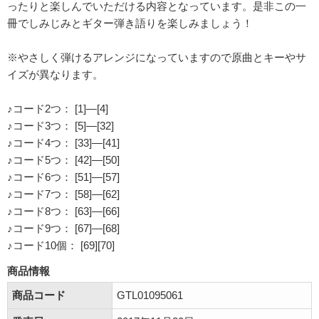
ったりと楽しんでいただける内容となっています。是非この一
冊でしみじみとギター弾き語りを楽しみましょう！
※やさしく弾けるアレンジになっていますので原曲とキーやサ
イズが異なります。
♪コード2つ： [1]―[4]
♪コード3つ： [5]―[32]
♪コード4つ： [33]―[41]
♪コード5つ： [42]―[50]
♪コード6つ： [51]―[57]
♪コード7つ： [58]―[62]
♪コード8つ： [63]―[66]
♪コード9つ： [67]―[68]
♪コード10個： [69][70]
商品情報
商品コード
GTL01095061