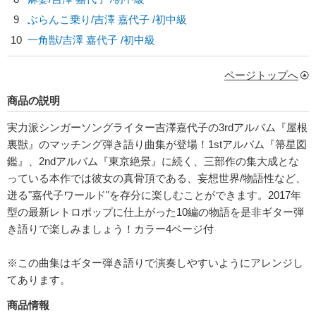
9
ぶらんこ乗り/
吉澤 嘉代子
/初中級
10
一角獣/
吉澤 嘉代子
/初中級
ページトップへ
商品の説明
実力派シンガーソングライター吉澤嘉代子の3rdアルバム『屋根
裏獣』のマッチング弾き語り曲集が登場！1stアルバム『箒星図
鑑』、2ndアルバム『東京絶景』に続く、三部作の集大成とな
っている本作では彼女の真骨頂である、妄想世界/物語性など、
迸る"嘉代子ワールド"を存分に楽しむことができます。2017年
型の最新レトロポップに仕上がった10編の物語を是非ギター弾
き語りで楽しみましょう！カラー4ページ付
※この曲集はギター弾き語りで演奏しやすいようにアレンジし
てあります。
商品情報