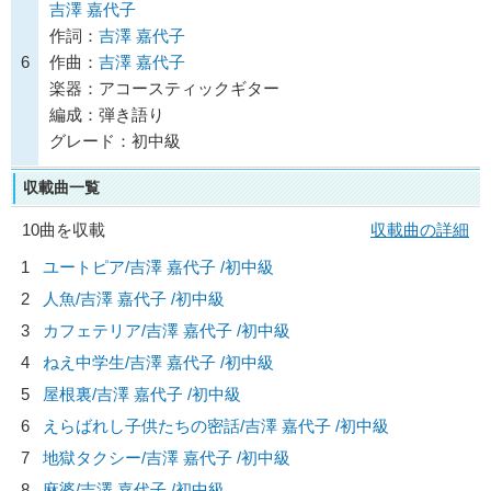
吉澤 嘉代子
作詞：
吉澤 嘉代子
6
作曲：
吉澤 嘉代子
楽器：アコースティックギター
編成：弾き語り
グレード：初中級
収載曲一覧
10曲を収載
収載曲の詳細
1
ユートピア/
吉澤 嘉代子
/初中級
2
人魚/
吉澤 嘉代子
/初中級
3
カフェテリア/
吉澤 嘉代子
/初中級
4
ねえ中学生/
吉澤 嘉代子
/初中級
5
屋根裏/
吉澤 嘉代子
/初中級
6
えらばれし子供たちの密話/
吉澤 嘉代子
/初中級
7
地獄タクシー/
吉澤 嘉代子
/初中級
8
麻婆/
吉澤 嘉代子
/初中級