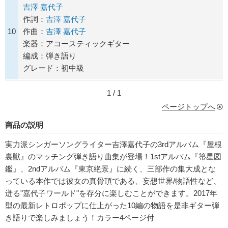
吉澤 嘉代子
作詞：
吉澤 嘉代子
10
作曲：
吉澤 嘉代子
楽器：アコースティックギター
編成：弾き語り
グレード：初中級
1 / 1
ページトップへ
商品の説明
実力派シンガーソングライター吉澤嘉代子の3rdアルバム『屋根
裏獣』のマッチング弾き語り曲集が登場！1stアルバム『箒星図
鑑』、2ndアルバム『東京絶景』に続く、三部作の集大成とな
っている本作では彼女の真骨頂である、妄想世界/物語性など、
迸る"嘉代子ワールド"を存分に楽しむことができます。2017年
型の最新レトロポップに仕上がった10編の物語を是非ギター弾
き語りで楽しみましょう！カラー4ページ付