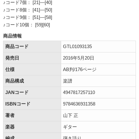
♪コード7個： [21]―[40]
♪コード8個： [41]―[50]
♪コード9個： [51]―[58]
♪コード10個： [59][60]
商品情報
商品コード
GTL01093135
発売日
2016年5月20日
仕様
AB判/176ページ
商品構成
楽譜
JANコード
4947817257110
ISBNコード
9784636931358
著者
山下 正
楽器
ギター
編成
弾き語り