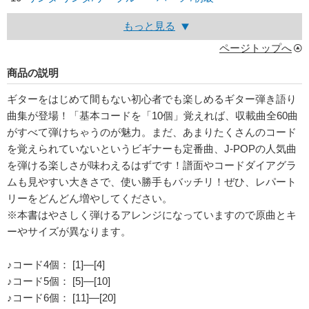
もっと見る
ページトップへ
商品の説明
ギターをはじめて間もない初心者でも楽しめるギター弾き語り
曲集が登場！「基本コードを「10個」覚えれば、収載曲全60曲
がすべて弾けちゃうのが魅力。まだ、あまりたくさんのコード
を覚えられていないというビギナーも定番曲、J-POPの人気曲
を弾ける楽しさが味わえるはずです！譜面やコードダイアグラ
ムも見やすい大きさで、使い勝手もバッチリ！ぜひ、レパート
リーをどんどん増やしてください。
※本書はやさしく弾けるアレンジになっていますので原曲とキ
ーやサイズが異なります。
♪コード4個： [1]―[4]
♪コード5個： [5]―[10]
♪コード6個： [11]―[20]