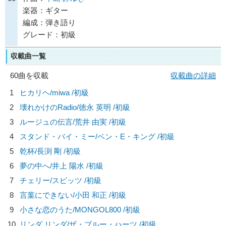
楽器：ギター
編成：弾き語り
グレード：初級
収載曲一覧
60曲を収載
収載曲の詳細
1
ヒカリヘ/
miwa
/初級
2
壊れかけのRadio/
徳永 英明
/初級
3
ルージュの伝言/
荒井 由実
/初級
4
スタンド・バイ・ミー/
ベン・E・キング
/初級
5
乾杯/
長渕 剛
/初級
6
夢の中へ/
井上 陽水
/初級
7
チェリー/
スピッツ
/初級
8
言葉にできない/
小田 和正
/初級
9
小さな恋のうた/
MONGOL800
/初級
10
リンダ リンダ/
ザ・ブルー・ハーツ
/初級