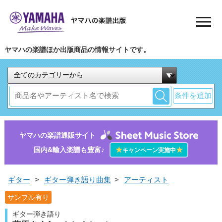
ヤマハの楽譜ほか出版商品の情報サイトです。
条件を追加
ヤマハの楽譜通販サイト
国内&輸入楽譜も豊富♪
★
★
キャンペーン実施中
ギター
>
ギター弾き語り曲集
>
アーティスト
サンプル有り
ギター弾き語り