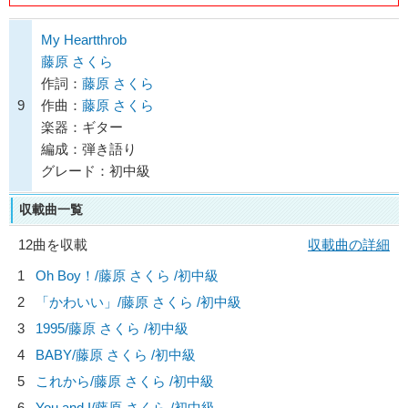
My Heartthrob
藤原 さくら
作詞：
藤原 さくら
9
作曲：
藤原 さくら
楽器：ギター
編成：弾き語り
グレード：初中級
収載曲一覧
12曲を収載
収載曲の詳細
1
Oh Boy！/
藤原 さくら
/初中級
2
「かわいい」/
藤原 さくら
/初中級
3
1995/
藤原 さくら
/初中級
4
BABY/
藤原 さくら
/初中級
5
これから/
藤原 さくら
/初中級
6
You and I/
藤原 さくら
/初中級