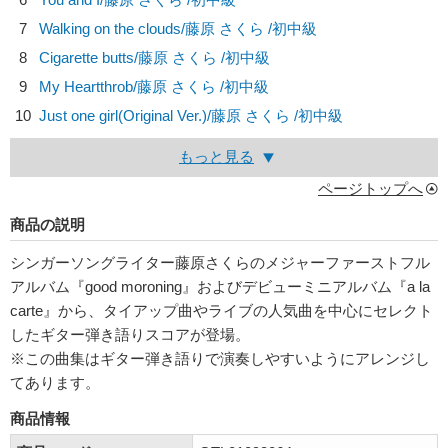
7
Walking on the clouds/
藤原 さくら
/初中級
8
Cigarette butts/
藤原 さくら
/初中級
9
My Heartthrob/
藤原 さくら
/初中級
10
Just one girl(Original Ver.)/
藤原 さくら
/初中級
もっと見る
ページトップへ
商品の説明
シンガーソングライター藤原さくらのメジャーファーストフル
アルバム『good moroning』およびデビューミニアルバム『a la
carte』から、タイアップ曲やライブの人気曲を中心にセレクト
したギター弾き語りスコアが登場。
※この曲集はギター弾き語りで演奏しやすいようにアレンジし
てあります。
商品情報