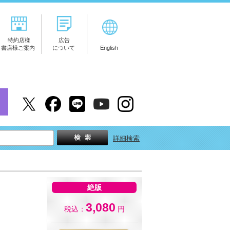
特約店様
広告
書店様ご案内
について
English
詳細検索
絶版
3,080
税込：
円