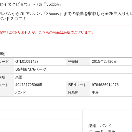
『ゼイタクビョウ』～7th『35xxxv』
アルバムから7thアルバム『35xxxv』までの楽曲を収載した全25曲入りセ
バンドスコア！
変申し訳ありませんが、こちらの商品は絶版でございます。
情報
コード
GTL01091427
発売日
2015年2月20日
B5判縦/376ページ
構成
楽譜
コード
4947817250685
ISBNコード
9784636914276
バンド
難易度
中級
楽器：バンド
グレード：中級