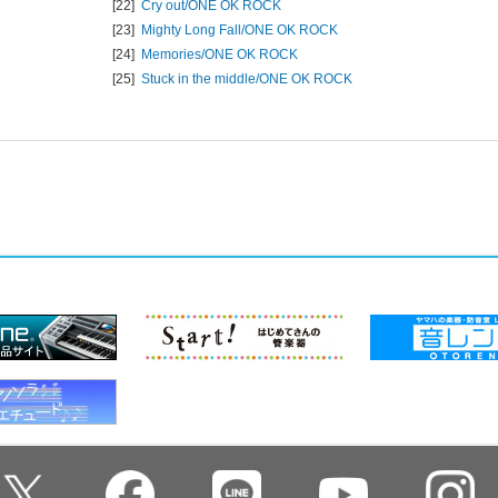
[22]
Cry out/
ONE OK ROCK
[23]
Mighty Long Fall/
ONE OK ROCK
[24]
Memories/
ONE OK ROCK
[25]
Stuck in the middle/
ONE OK ROCK