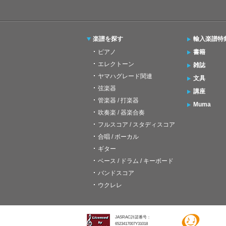
楽譜を探す
輸入楽譜特
ピアノ
書籍
エレクトーン
雑誌
ヤマハグレード関連
文具
弦楽器
講座
管楽器 / 打楽器
Muma
吹奏楽 / 器楽合奏
フルスコア / スタディスコア
合唱 / ボーカル
ギター
ベース / ドラム / キーボード
バンドスコア
ウクレレ
JASRAC許諾番号：
6523417007Y31018