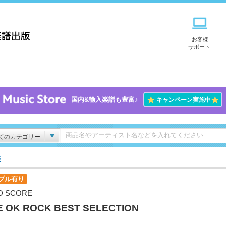
お客様
サポート
★
★
国内&輸入楽譜も豊富♪
キャンペーン実施中
てのカテゴリー
楽
プル有り
D SCORE
 OK ROCK BEST SELECTION