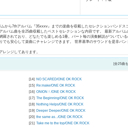
アルバムから7thアルバム『35xxxv』までの楽曲を収載したセレクションバンドス
アルバム曲を全25曲収載したベストセレクションな内容です。 最新アルバム
網羅されており、どなたでも楽しめる1冊。パート毎の演奏解説がついている
りでも安心して楽曲にチャレンジできます。 世界基準のサウンドを是非バン
アレンジしてあります。
[全25曲
[14]
NO SCARED/
ONE OK ROCK
[15]
Re:make/
ONE OK ROCK
[16]
ONION！/
ONE OK ROCK
[17]
The Beginning/
ONE OK ROCK
[18]
Nothing Helps/
ONE OK ROCK
[19]
Deeper Deeper/
ONE OK ROCK
[20]
the same as.../
ONE OK ROCK
[21]
Take me to the top/
ONE OK ROCK