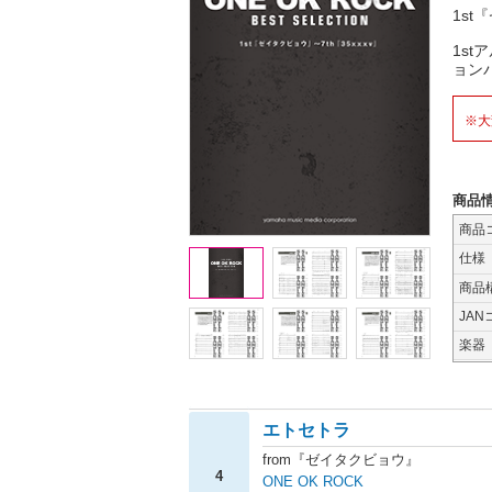
1st
1st
ョン
※大
商品
商品
仕様
商品
JAN
楽器
エトセトラ
from『ゼイタクビョウ』
4
ONE OK ROCK