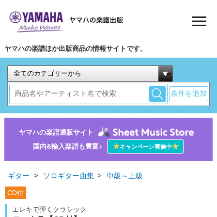
ヤマハの楽譜ほか出版商品の情報サイトです。
条件を追加
ヤマハの楽譜通販サイト
国内&輸入楽譜も豊富♪
★
★
キャンペーン実施中
ギター
>
ソロギター曲集
>
中級～上級
CD付
エレキで弾くクラシック