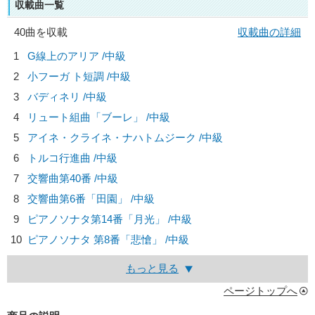
収載曲一覧
40曲を収載
収載曲の詳細
1
G線上のアリア /中級
2
小フーガ ト短調 /中級
3
バディネリ /中級
4
リュート組曲「ブーレ」 /中級
5
アイネ・クライネ・ナハトムジーク /中級
6
トルコ行進曲 /中級
7
交響曲第40番 /中級
8
交響曲第6番「田園」 /中級
9
ピアノソナタ第14番「月光」 /中級
10
ピアノソナタ 第8番「悲愴」 /中級
もっと見る
ページトップへ