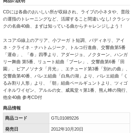
商品の説明
CDには各曲のおいしい所が収録され、ライブの小ネタや、普段
の運指のトレーニングなど、活躍すること間違いなし! クラシッ
クの名曲40曲、まずは知っている曲からチャレンジしよう！
スコア:G線上のアリア、小フーガ ト短調、バディネリ、アイ
ネ・クライネ・ナハトムジーク、トルコ行進曲、交響曲第5番
「運命」、「春」四季より、アダージョ、ノクターン、ハンガ
リー舞曲 第5番、リュート組曲「ブーレ」、交響曲第6番「田
園」、ピアノソナタ「月光」、エチュード第3番「別れの曲」、
交響曲第40番、バレエ組曲「白鳥の湖」より、バレエ組曲「く
るみ割り人形」より、「朝」組曲ペールギュントより、ツィゴ
イネルワイゼン、アルルの女、威風堂々第1番、熊ん蜂の飛行、
他全40曲 参考CD付
商品情報
商品コード
GTL01089226
発売日
2012年10月20日