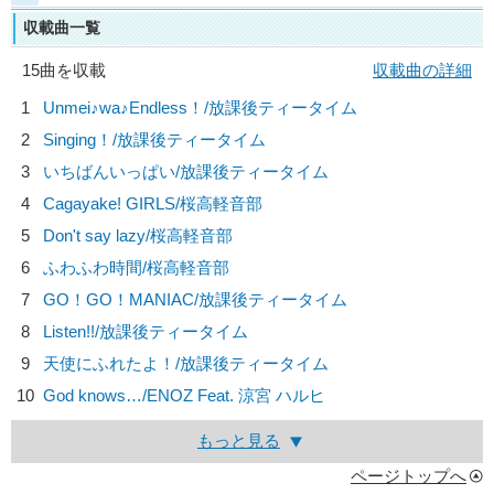
収載曲一覧
15曲を収載
収載曲の詳細
1
Unmei♪wa♪Endless！/
放課後ティータイム
2
Singing！/
放課後ティータイム
3
いちばんいっぱい/
放課後ティータイム
4
Cagayake! GIRLS/
桜高軽音部
5
Don't say lazy/
桜高軽音部
6
ふわふわ時間/
桜高軽音部
7
GO！GO！MANIAC/
放課後ティータイム
8
Listen!!/
放課後ティータイム
9
天使にふれたよ！/
放課後ティータイム
10
God knows…/
ENOZ Feat. 涼宮 ハルヒ
もっと見る
ページトップへ