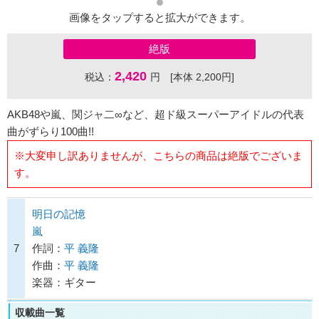
画像をタップすると拡大ができます。
絶版
2,420
税込：
円 [本体 2,200円]
AKB48や嵐、関ジャ二∞など、超ド級スーパーアイドルの代表
曲がずらり100曲!!
※大変申し訳ありませんが、こちらの商品は絶版でございま
す。
明日の記憶
嵐
7
作詞：
平 義隆
作曲：
平 義隆
楽器：ギター
収載曲一覧