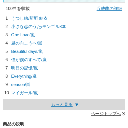
100曲を収載
収載曲の詳細
1
うつし絵/
新垣 結衣
2
小さな恋のうた/
モンゴル800
3
One Love/
嵐
4
風の向こうへ/
嵐
5
Beautiful days/
嵐
6
僕が僕のすべて/
嵐
7
明日の記憶/
嵐
8
Everything/
嵐
9
season/
嵐
10
マイガール/
嵐
もっと見る
ページトップへ
商品の説明