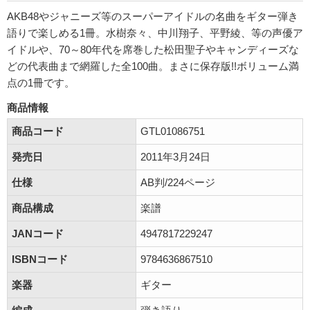
AKB48やジャニーズ等のスーパーアイドルの名曲をギター弾き
語りで楽しめる1冊。水樹奈々、中川翔子、平野綾、等の声優ア
イドルや、70～80年代を席巻した松田聖子やキャンディーズな
どの代表曲まで網羅した全100曲。まさに保存版!!ボリューム満
点の1冊です。
商品情報
商品コード
GTL01086751
発売日
2011年3月24日
仕様
AB判/224ページ
商品構成
楽譜
JANコード
4947817229247
ISBNコード
9784636867510
楽器
ギター