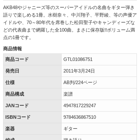
AKB48やジャニーズ等のスーパーアイドルの名曲をギター弾き
語りで楽しめる1冊。水樹奈々、中川翔子、平野綾、等の声優ア
イドルや、70～80年代を席巻した松田聖子やキャンディーズな
どの代表曲まで網羅した全100曲。まさに保存版!!ボリューム満
点の1冊です。
商品情報
商品コード
GTL01086751
発売日
2011年3月24日
仕様
AB判/224ページ
商品構成
楽譜
JANコード
4947817229247
ISBNコード
9784636867510
楽器
ギター