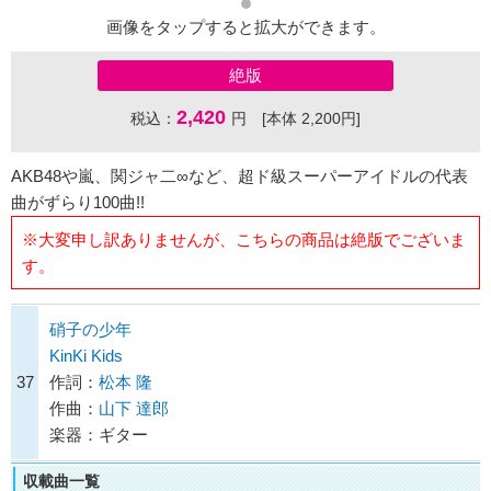
画像をタップすると拡大ができます。
絶版
2,420
税込：
円 [本体 2,200円]
AKB48や嵐、関ジャ二∞など、超ド級スーパーアイドルの代表
曲がずらり100曲!!
※大変申し訳ありませんが、こちらの商品は絶版でございま
す。
硝子の少年
KinKi Kids
37
作詞：
松本 隆
作曲：
山下 達郎
楽器：ギター
収載曲一覧