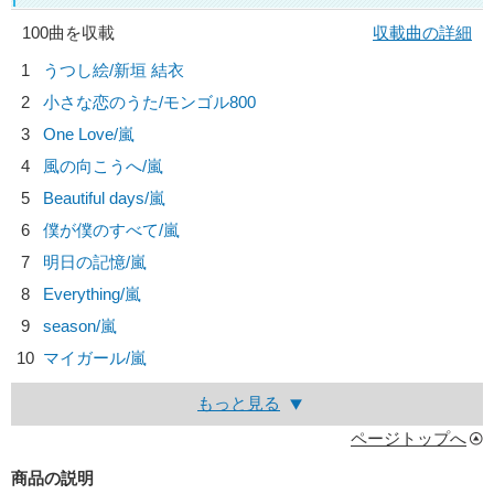
100曲を収載
収載曲の詳細
1
うつし絵/
新垣 結衣
2
小さな恋のうた/
モンゴル800
3
One Love/
嵐
4
風の向こうへ/
嵐
5
Beautiful days/
嵐
6
僕が僕のすべて/
嵐
7
明日の記憶/
嵐
8
Everything/
嵐
9
season/
嵐
10
マイガール/
嵐
もっと見る
ページトップへ
商品の説明