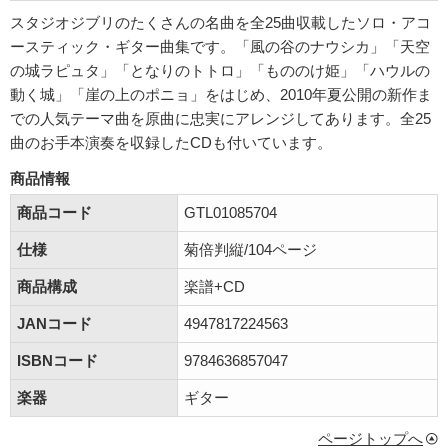
スタジオジブリのたくさんの名曲を全25曲収載したソロ・アコ
ースティック・ギター曲集です。「風の谷のナウシカ」「天空
の城ラピュタ」「となりのトトロ」「もののけ姫」「ハウルの
動く城」「崖の上のポニョ」をはじめ、2010年夏公開の新作ま
での人気テーマ曲を原曲に忠実にアレンジしてあります。全25
曲のお手本演奏を収録したCDも付いています。
商品情報
商品コード
GTL01085704
仕様
菊倍判縦/104ページ
商品構成
楽譜+CD
JANコード
4947817224563
ISBNコード
9784636857047
楽器
ギター
ページトップへ