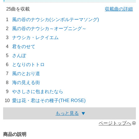
25曲を収載
収載曲の詳細
1
風の谷のナウシカ(シンボルテーマソング)
2
風の谷のナウシカ～オープニング～
3
ナウシカ・レクイエム
4
君をのせて
5
さんぽ
6
となりのトトロ
7
風のとおり道
8
海の見える街
9
やさしさに包まれたなら
10
愛は花・君はその種子(THE ROSE)
もっと見る
ページトップへ
商品の説明