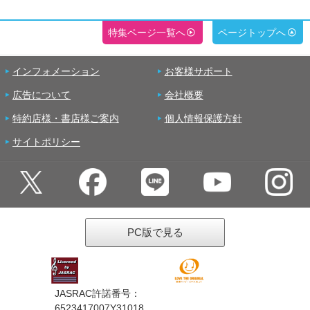
特集ページ一覧へ
ページトップへ
インフォメーション
お客様サポート
広告について
会社概要
特約店様・書店様ご案内
個人情報保護方針
サイトポリシー
PC版で見る
JASRAC許諾番号：
6523417007Y31018