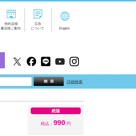
特約店様
広告
書店様ご案内
について
English
詳細検索
絶版
990
税込：
円