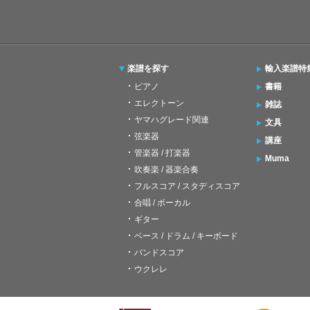
楽譜を探す
輸入楽譜特
ピアノ
書籍
エレクトーン
雑誌
ヤマハグレード関連
文具
弦楽器
講座
管楽器 / 打楽器
Muma
吹奏楽 / 器楽合奏
フルスコア / スタディスコア
合唱 / ボーカル
ギター
ベース / ドラム / キーボード
バンドスコア
ウクレレ