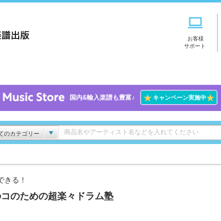
お客様
サポート
★
★
国内&輸入楽譜も豊富♪
キャンペーン実施中
てのカテゴリー
できる！
のコのための超楽々ドラム塾