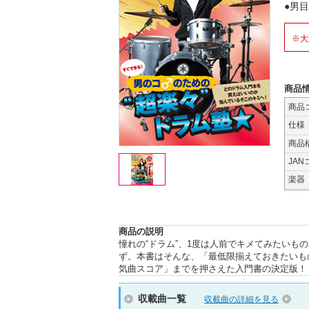
●男
※大
商品
商品
仕様
商品
JAN
楽器
商品の説明
憧れの“ドラム”、1度は人前でキメてみたい
ず。本書はそんな、「最低限揃えておきたいも
気曲スコア」までを押さえた入門書の決定版！
収載曲一覧
収載曲の詳細を見る