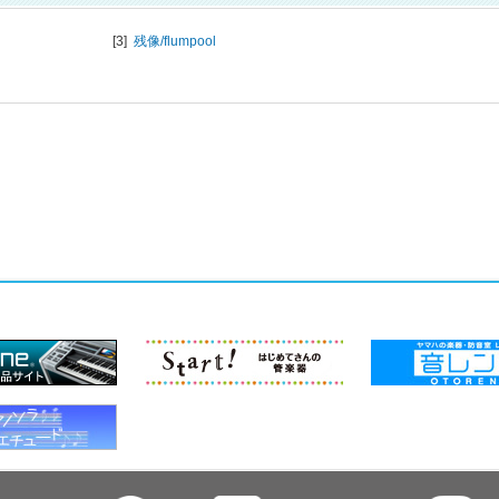
[3]
残像/
flumpool