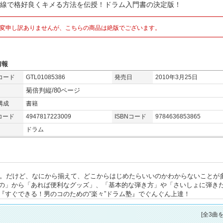
目線で格好良くキメる方法を伝授！ドラム入門書の決定版！
変申し訳ありませんが、こちらの商品は絶版でございます。
情報
コード
GTL01085386
発売日
2010年3月25日
菊倍判縦/80ページ
構成
書籍
コード
4947817223009
ISBNコード
9784636853865
ドラム
もの。だけど、なにから揃えて、どこからはじめたらいいのかわからないことが
の」から「あれば便利なグッズ」、「基本的な弾き方」や「さいしょに弾き
『すぐできる！男のコのための“楽々”ドラム塾』でぐんぐん上達！
[全3曲