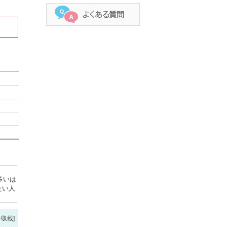
多いは
たい人
を収載]