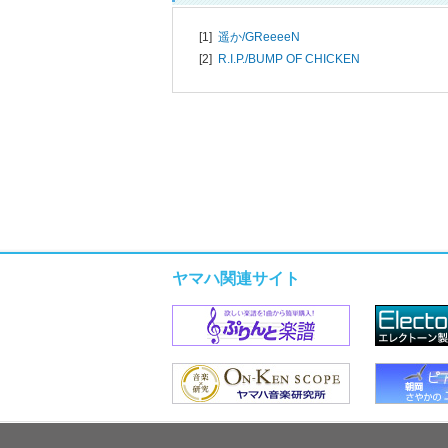
[1]
遥か/
GReeeeN
[2]
R.I.P./
BUMP OF CHICKEN
ヤマハ関連サイト