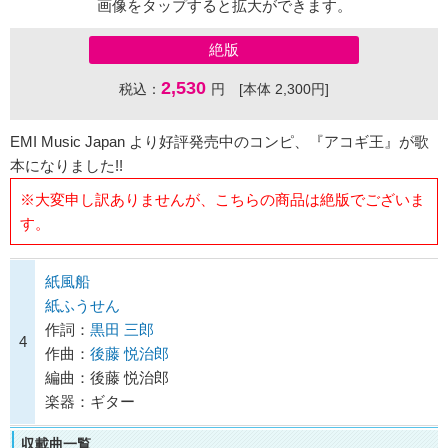
画像をタップすると拡大ができます。
絶版
2,530
税込：
円 [本体 2,300円]
EMI Music Japan より好評発売中のコンピ、『アコギ王』が歌
本になりました!!
※大変申し訳ありませんが、こちらの商品は絶版でございま
す。
紙風船
紙ふうせん
作詞：
黒田 三郎
4
作曲：
後藤 悦治郎
編曲：後藤 悦治郎
楽器：ギター
収載曲一覧