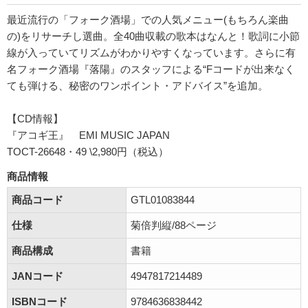
最近流行の「フォーク酒場」での人気メニュー(もちろん楽曲
の)をリサーチし選曲。全40曲収載の歌本はなんと！歌詞に小節
線が入っていてリズムがわかりやすくなっています。さらに有
名フォーク酒場『落陽』のスタッフによる“Fコードが出来なく
ても弾ける、秘密のワンポイント・アドバイス”を追加。
【CD情報】
『アコギ王』 EMI MUSIC JAPAN
TOCT-26648・49 \2,980円（税込）
商品情報
商品コード
GTL01083844
仕様
菊倍判縦/88ページ
商品構成
書籍
JANコード
4947817214489
ISBNコード
9784636838442