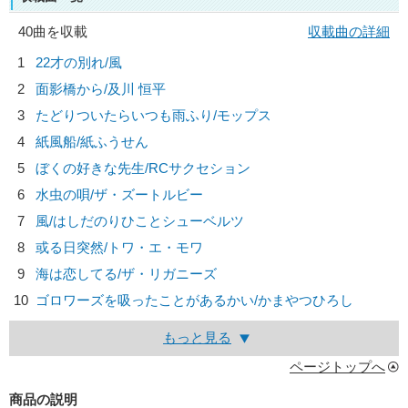
40曲を収載
収載曲の詳細
1
22才の別れ/
風
2
面影橋から/
及川 恒平
3
たどりついたらいつも雨ふり/
モップス
4
紙風船/
紙ふうせん
5
ぼくの好きな先生/
RCサクセション
6
水虫の唄/
ザ・ズートルビー
7
風/
はしだのりひことシューベルツ
8
或る日突然/
トワ・エ・モワ
9
海は恋してる/
ザ・リガニーズ
10
ゴロワーズを吸ったことがあるかい/
かまやつひろし
もっと見る
ページトップへ
商品の説明