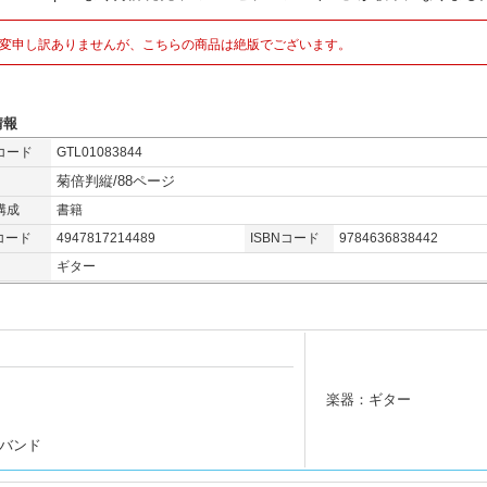
変申し訳ありませんが、こちらの商品は絶版でございます。
情報
コード
GTL01083844
菊倍判縦/88ページ
構成
書籍
コード
4947817214489
ISBNコード
9784636838442
ギター
楽器：ギター
バンド