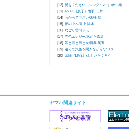
[12]
翼をください（シングルver）/
赤い鳥
[13]
ANAK（息子）/
杉田 二郎
[14]
わかって下さい/
因幡 晃
[15]
夢の中へ/
井上 陽水
[16]
なごり雪/
イルカ
[17]
赤色エレジー/
あがた森魚
[18]
酒と泪と男と女/
河島 英五
[19]
遠くで汽笛を聞きながら/
アリス
[20]
落陽（LIVE）/
よしだたくろう
ヤマハ関連サイト