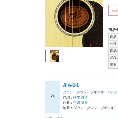
※大
商品
商品
仕様
商品
JAN
楽器
身も心も
ダウン・タウン・ブギウギ・バンド
24
作詞：
阿木 燿子
作曲：
宇崎 竜童
編曲：ダウン・タウン・ブギウギ・