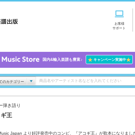
お客様
サポート
★
★
国内&輸入楽譜も豊富♪
キャンペーン実施中
てのカテゴリー
ー弾き語り
コギ王
 Music Japan より好評発売中のコンピ、『アコギ王』が歌本になりました