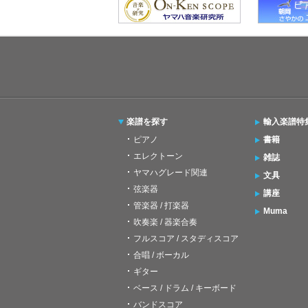
楽譜を探す
輸入楽譜特
ピアノ
書籍
エレクトーン
雑誌
ヤマハグレード関連
文具
弦楽器
講座
管楽器 / 打楽器
Muma
吹奏楽 / 器楽合奏
フルスコア / スタディスコア
合唱 / ボーカル
ギター
ベース / ドラム / キーボード
バンドスコア