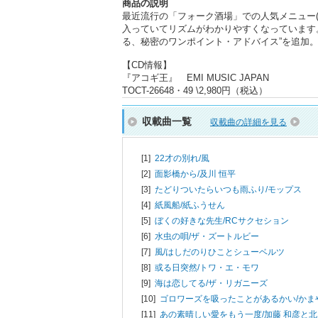
商品の説明
最近流行の「フォーク酒場」での人気メニュー(
入っていてリズムがわかりやすくなっています
る、秘密のワンポイント・アドバイス”を追加
【CD情報】
『アコギ王』 EMI MUSIC JAPAN
TOCT-26648・49 \2,980円（税込）
収載曲一覧
収載曲の詳細を見る
[1]
22才の別れ/
風
[2]
面影橋から/
及川 恒平
[3]
たどりついたらいつも雨ふり/
モップス
[4]
紙風船/
紙ふうせん
[5]
ぼくの好きな先生/
RCサクセション
[6]
水虫の唄/
ザ・ズートルビー
[7]
風/
はしだのりひことシューベルツ
[8]
或る日突然/
トワ・エ・モワ
[9]
海は恋してる/
ザ・リガニーズ
[10]
ゴロワーズを吸ったことがあるかい/
かま
[11]
あの素晴しい愛をもう一度/
加藤 和彦と北