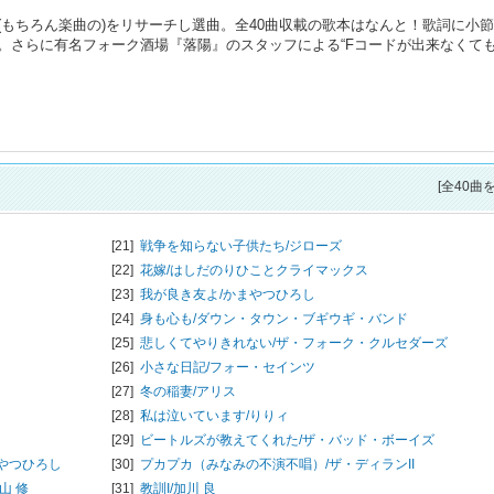
もちろん楽曲の)をリサーチし選曲。全40曲収載の歌本はなんと！歌詞に小
。さらに有名フォーク酒場『落陽』のスタッフによる“Fコードが出来なくて
。
[全40曲
[21]
戦争を知らない子供たち/
ジローズ
[22]
花嫁/
はしだのりひことクライマックス
[23]
我が良き友よ/
かまやつひろし
[24]
身も心も/
ダウン・タウン・ブギウギ・バンド
[25]
悲しくてやりきれない/
ザ・フォーク・クルセダーズ
[26]
小さな日記/
フォー・セインツ
[27]
冬の稲妻/
アリス
[28]
私は泣いています/
りりィ
[29]
ビートルズが教えてくれた/
ザ・バッド・ボーイズ
やつひろし
[30]
プカプカ（みなみの不演不唱）/
ザ・ディランII
山 修
[31]
教訓I/
加川 良