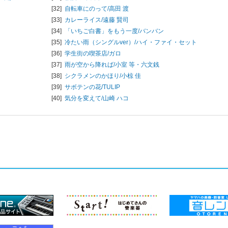
[32]
自転車にのって/
高田 渡
[33]
カレーライス/
遠藤 賢司
[34]
「いちご白書」をもう一度/
バンバン
[35]
冷たい雨（シングルver）/
ハイ・ファイ・セット
[36]
学生街の喫茶店/
ガロ
[37]
雨が空から降れば/
小室 等・六文銭
[38]
シクラメンのかほり/
小椋 佳
[39]
サボテンの花/
TULIP
[40]
気分を変えて/
山崎 ハコ