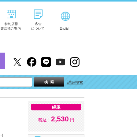
特約店様
広告
書店様ご案内
について
English
詳細検索
絶版
2,530
税込：
円
!!