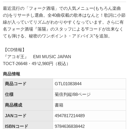
最近流行の「フォーク酒場」での人気メニュー(もちろん楽曲
の)をリサーチし選曲。全40曲収載の歌本はなんと！歌詞に小節
線が入っていてリズムがわかりやすくなっています。さらに有
名フォーク酒場『落陽』のスタッフによる“Fコードが出来なく
ても弾ける、秘密のワンポイント・アドバイス”を追加。
【CD情報】
『アコギ王』 EMI MUSIC JAPAN
TOCT-26648・49 \2,980円（税込）
商品情報
商品コード
GTL01083844
仕様
菊倍判縦/88ページ
商品構成
書籍
JANコード
4947817214489
ISBNコード
9784636838442