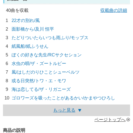
40曲を収載
収載曲の詳細
1
22才の別れ/
風
2
面影橋から/
及川 恒平
3
たどりついたらいつも雨ふり/
モップス
4
紙風船/
紙ふうせん
5
ぼくの好きな先生/
RCサクセション
6
水虫の唄/
ザ・ズートルビー
7
風/
はしだのりひことシューベルツ
8
或る日突然/
トワ・エ・モワ
9
海は恋してる/
ザ・リガニーズ
10
ゴロワーズを吸ったことがあるかい/
かまやつひろし
もっと見る
ページトップへ
商品の説明