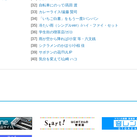
[32]
自転車にのって/
高田 渡
[33]
カレーライス/
遠藤 賢司
[34]
「いちご白書」をもう一度/
バンバン
[35]
冷たい雨（シングルver）/
ハイ・ファイ・セット
[36]
学生街の喫茶店/
ガロ
[37]
雨が空から降れば/
小室 等・六文銭
[38]
シクラメンのかほり/
小椋 佳
[39]
サボテンの花/
TULIP
[40]
気分を変えて/
山崎 ハコ