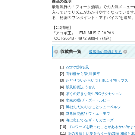
商品の説明
最近流行の「フォーク酒場」での人気メニュー(
入っていてリズムがわかりやすくなっています
る、秘密のワンポイント・アドバイス”を追加
【CD情報】
『アコギ王』 EMI MUSIC JAPAN
TOCT-26648・49 \2,980円（税込）
収載曲一覧
収載曲の詳細を見る
[1]
22才の別れ/
風
[2]
面影橋から/
及川 恒平
[3]
たどりついたらいつも雨ふり/
モップス
[4]
紙風船/
紙ふうせん
[5]
ぼくの好きな先生/
RCサクセション
[6]
水虫の唄/
ザ・ズートルビー
[7]
風/
はしだのりひことシューベルツ
[8]
或る日突然/
トワ・エ・モワ
[9]
海は恋してる/
ザ・リガニーズ
[10]
ゴロワーズを吸ったことがあるかい/
かま
[11]
あの素晴しい愛をもう一度/
加藤 和彦と北