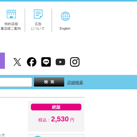
特約店様
広告
書店様ご案内
について
English
詳細検索
絶版
2,530
税込：
円
!!