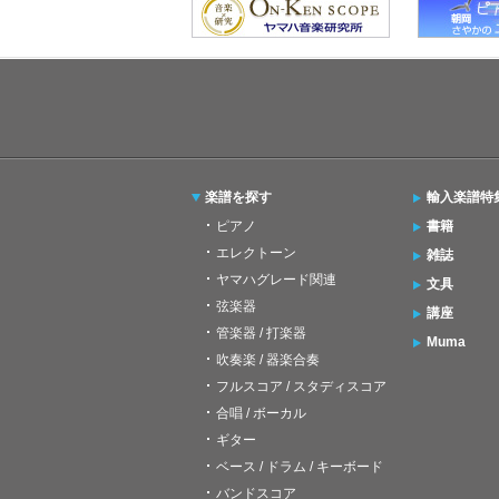
楽譜を探す
輸入楽譜特
ピアノ
書籍
エレクトーン
雑誌
ヤマハグレード関連
文具
弦楽器
講座
管楽器 / 打楽器
Muma
吹奏楽 / 器楽合奏
フルスコア / スタディスコア
合唱 / ボーカル
ギター
ベース / ドラム / キーボード
バンドスコア