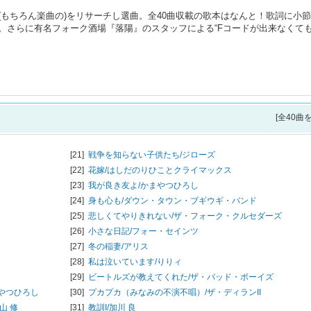
もちろん楽曲の)をリサーチし選曲。全40曲収載の歌本はなんと！歌詞に小
。さらに有名フォーク酒場『落陽』のスタッフによる“Fコードが出来なくて
。
[全40曲
[21]
戦争を知らない子供たち/
ジローズ
[22]
花嫁/
はしだのりひことクライマックス
[23]
我が良き友よ/
かまやつひろし
[24]
身も心も/
ダウン・タウン・ブギウギ・バンド
[25]
悲しくてやりきれない/
ザ・フォーク・クルセダーズ
[26]
小さな日記/
フォー・セインツ
[27]
冬の稲妻/
アリス
[28]
私は泣いています/
りりィ
[29]
ビートルズが教えてくれた/
ザ・バッド・ボーイズ
やつひろし
[30]
プカプカ（みなみの不演不唱）/
ザ・ディランII
山 修
[31]
教訓I/
加川 良