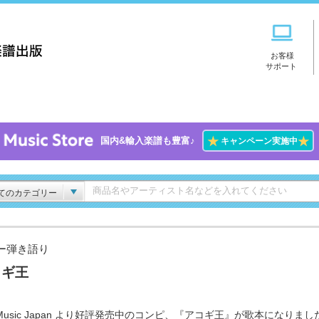
お客様
サポート
★
★
国内&輸入楽譜も豊富♪
キャンペーン実施中
てのカテゴリー
ー弾き語り
コギ王
 Music Japan より好評発売中のコンピ、『アコギ王』が歌本になりました