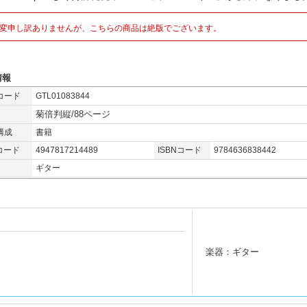
変申し訳ありませんが、こちらの商品は絶版でございます。
情報
コード
GTL01083844
菊倍判縦/88ページ
構成
書籍
コード
4947817214489
ISBNコード
9784636838442
ギター
楽器：ギター