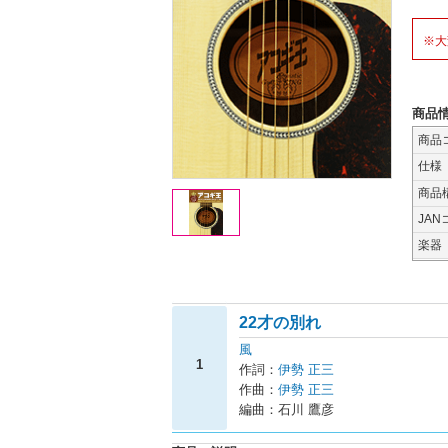
※大
商品
商品
仕様
商品
JAN
楽器
22才の別れ
風
1
作詞：
伊勢 正三
作曲：
伊勢 正三
編曲：石川 鷹彦