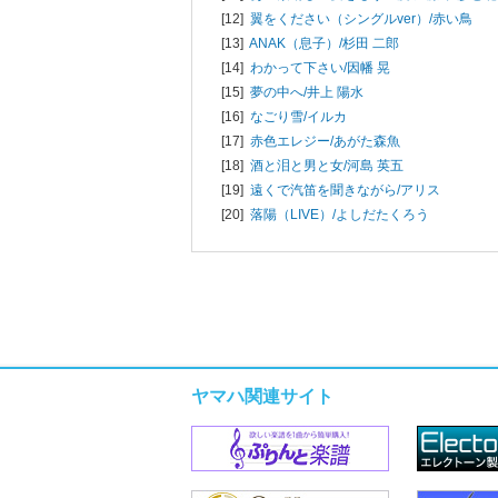
[12]
翼をください（シングルver）/
赤い鳥
[13]
ANAK（息子）/
杉田 二郎
[14]
わかって下さい/
因幡 晃
[15]
夢の中へ/
井上 陽水
[16]
なごり雪/
イルカ
[17]
赤色エレジー/
あがた森魚
[18]
酒と泪と男と女/
河島 英五
[19]
遠くで汽笛を聞きながら/
アリス
[20]
落陽（LIVE）/
よしだたくろう
ヤマハ関連サイト