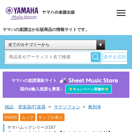
ヤマハの楽譜ほか出版商品の情報サイトです。
条件を追加
ヤマハの楽譜通販サイト
国内&輸入楽譜も豊富♪
★
★
キャンペーン実施中
雑誌
管楽器/打楽器
>
サクソフォン
>
教則本
DVD付
ムック
サンプル有り
ヤマハムックシリーズ157