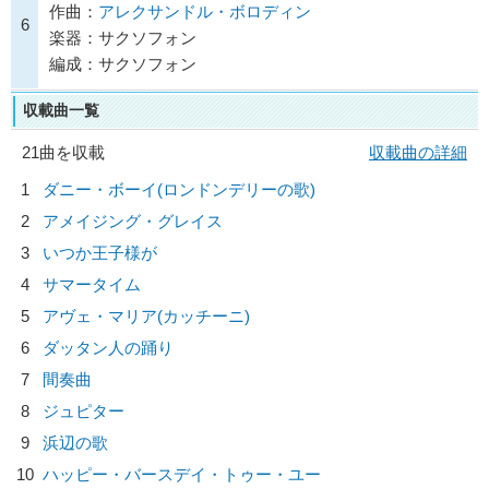
作曲：
アレクサンドル・ボロディン
6
楽器：サクソフォン
編成：サクソフォン
収載曲一覧
21曲を収載
収載曲の詳細
1
ダニー・ボーイ(ロンドンデリーの歌)
2
アメイジング・グレイス
3
いつか王子様が
4
サマータイム
5
アヴェ・マリア(カッチーニ)
6
ダッタン人の踊り
7
間奏曲
8
ジュピター
9
浜辺の歌
10
ハッピー・バースデイ・トゥー・ユー