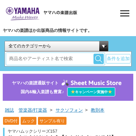
ヤマハの楽譜ほか出版商品の情報サイトです。
条件を追加
ヤマハの楽譜通販サイト
国内&輸入楽譜も豊富♪
★
★
キャンペーン実施中
雑誌
管楽器/打楽器
>
サクソフォン
>
教則本
DVD付
ムック
サンプル有り
ヤマハムックシリーズ157