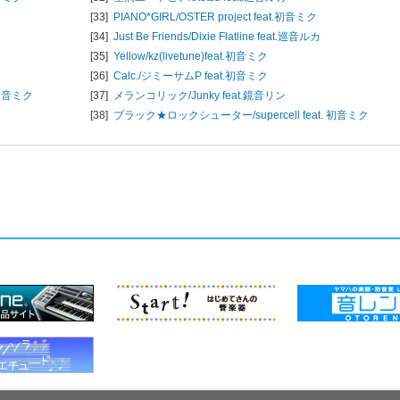
[33]
PIANO*GIRL/
OSTER project feat.初音ミク
[34]
Just Be Friends/
Dixie Flatline feat.巡音ルカ
[35]
Yellow/
kz(livetune)feat.初音ミク
[36]
Calc./
ジミーサムP feat.初音ミク
.初音ミク
[37]
メランコリック/
Junky feat.鏡音リン
[38]
ブラック★ロックシューター/
supercell feat. 初音ミク