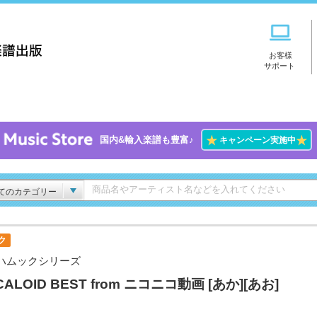
お客様
サポート
★
★
国内&輸入楽譜も豊富♪
キャンペーン実施中
てのカテゴリー
ク
ハムックシリーズ
CALOID BEST from ニコニコ動画 [あか][あお]