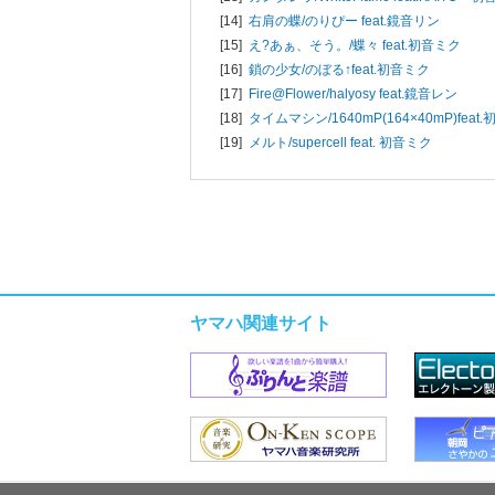
[14]
右肩の蝶/
のりぴー feat.鏡音リン
[15]
え?あぁ、そう。/
蝶々 feat.初音ミク
[16]
鎖の少女/
のぼる↑feat.初音ミク
[17]
Fire@Flower/
halyosy feat.鏡音レン
[18]
タイムマシン/
1640mP(164×40mP)feat
[19]
メルト/
supercell feat. 初音ミク
ヤマハ関連サイト