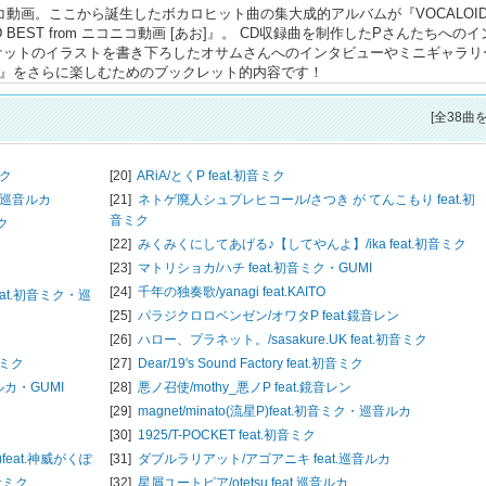
動画。ここから誕生したボカロヒット曲の集大成的アルバムが『VOCALOI
OID BEST from ニコニコ動画 [あお]』。 CD収録曲を制作したPさんたちへの
ャケットのイラストを書き下ろしたオサムさんへのインタビューやミニギャラリ
コニコ動画』をさらに楽しむためのブックレット的内容です！
[全38曲
ミク
[20]
ARiA/
とくP feat.初音ミク
at.巡音ルカ
[21]
ネトゲ廃人シュプレヒコール/
さつき が てんこもり feat.初
音ミク
ミク
[22]
みくみくにしてあげる♪【してやんよ】/
ika feat.初音ミク
[23]
マトリショカ/
ハチ feat.初音ミク・GUMI
[24]
千年の独奏歌/
yanagi feat.KAITO
feat.初音ミク・巡
[25]
パラジクロロベンゼン/
オワタP feat.鏡音レン
[26]
ハロー、プラネット。/
sasakure.UK feat.初音ミク
初音ミク
[27]
Dear/
19's Sound Factory feat.初音ミク
音ルカ・GUMI
[28]
悪ノ召使/
mothy_悪ノP feat.鏡音レン
[29]
magnet/
minato(流星P)feat.初音ミク・巡音ルカ
[30]
1925/
T-POCKET feat.初音ミク
)feat.神威がくぽ
[31]
ダブルラリアット/
アゴアニキ feat.巡音ルカ
初音ミク
[32]
星屑ユートピア/
otetsu feat.巡音ルカ