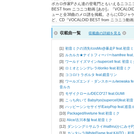
ボカロ作家Pさん達の登竜門ともいえるニコニコ
BEST from ニコニコ動画 [あか]』『VOCAL
ューと全38曲のメロ譜を掲載。さらにCDジ
ど、CD『VOCALOID BEST from ニ
収載曲一覧
収載曲の詳細を見る
[1]
初音ミクの消失/
cosMo@暴走P feat.初音
[2]
ルカルカ★ナイトフィーバー/
samfree fe
[3]
ワールドイズマイン/
supercell feat. 初音
[4]
ロミオとシンデレラ/
doriko feat.初音ミク
[5]
ココロ/
トラボルタ feat.鏡音リン
[6]
ワールズエンド・ダンスホール/
wowaka 
音ルカ
[7]
モザイクロール/
DECO*27 feat.GUMI
[8]
こっち向いて Baby/
ryo(supercell)feat.
[9]
ハッピーシンセサイザ/
EasyPop feat.巡
[10]
Packaged/
livetune feat.初音ミク
[11]
Alice/
古川本舗 feat.初音ミク
[12]
ダンシング☆サムライ/
mathru(かにみそP
[13]
カンタレラ/
WhiteFlame feat.KAITO・