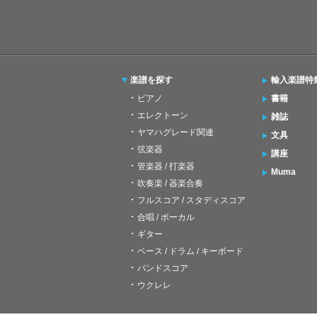
楽譜を探す
輸入楽譜特
ピアノ
書籍
エレクトーン
雑誌
ヤマハグレード関連
文具
弦楽器
講座
管楽器 / 打楽器
Muma
吹奏楽 / 器楽合奏
フルスコア / スタディスコア
合唱 / ボーカル
ギター
ベース / ドラム / キーボード
バンドスコア
ウクレレ