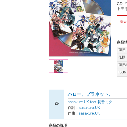
CD『
ト曲
※大
商品
商品
仕様
商品
ISB
ハロー、プラネット。
sasakure.UK feat.初音ミク
26
作詞：
sasakure.UK
作曲：
sasakure.UK
商品の説明