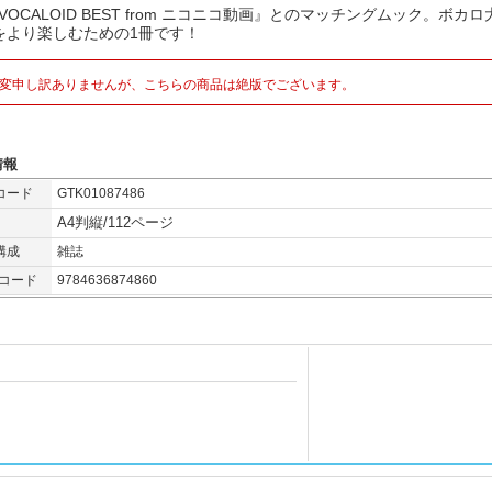
VOCALOID BEST from ニコニコ動画』とのマッチングムック。ボカ
をより楽しむための1冊です！
変申し訳ありませんが、こちらの商品は絶版でございます。
情報
コード
GTK01087486
A4判縦/112ページ
構成
雑誌
Nコード
9784636874860