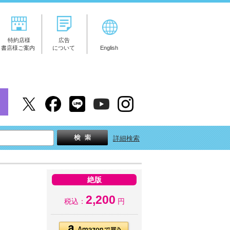
特約店様
広告
書店様ご案内
について
English
詳細検索
絶版
2,200
税込：
円