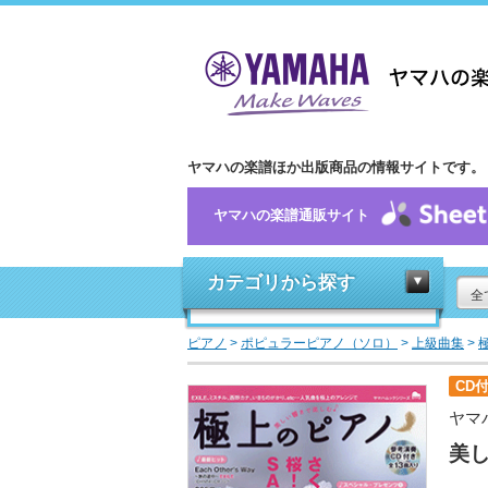
ヤマハの楽譜ほか出版商品の情報サイトです。
ヤマハの楽譜通販サイト
カテゴリから探す
全
ピアノ
>
ポピュラーピアノ（ソロ）
>
上級曲集
>
CD
ヤマ
美