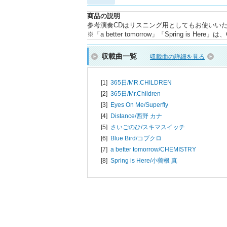
商品の説明
参考演奏CDはリスニング用としてもお使いい
※「a better tomorrow」「Spring is 
収載曲一覧
収載曲の詳細を見る
[1]
365日/
MR.CHILDREN
[2]
365日/
Mr.Children
[3]
Eyes On Me/
Superfly
[4]
Distance/
西野 カナ
[5]
さいごのひ/
スキマスイッチ
[6]
Blue Bird/
コブクロ
[7]
a better tomorrow/
CHEMISTRY
[8]
Spring is Here/
小曽根 真