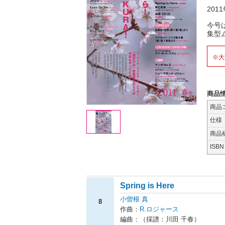
201
今号
集型
※大
商品
商品
仕様
商品
ISB
Spring is Here
小曽根 真
8
作曲：
R.ロジャース
編曲：（採譜：川田 千春）