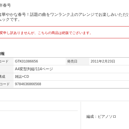
1年春号
は華やかな春号！話題の曲をワンランク上のアレンジでお楽しみいただ
ムックです。
変申し訳ありませんが、こちらの商品は絶版でございます。
情報
コード
GTK01086656
発売日
2011年2月23日
A4変型判縦/114ページ
構成
雑誌+CD
Nコード
9784636866568
編成：ピアノソロ