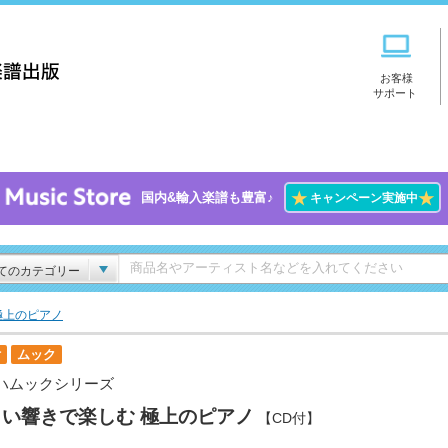
お客様
サポート
★
★
国内&輸入楽譜も豊富♪
キャンペーン実施中
てのカテゴリー
極上のピアノ
付
ムック
ハムックシリーズ
しい響きで楽しむ 極上のピアノ
【CD付】