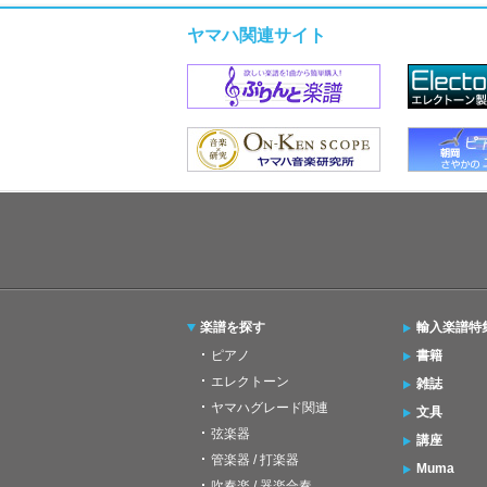
ヤマハ関連サイト
楽譜を探す
輸入楽譜特
ピアノ
書籍
エレクトーン
雑誌
ヤマハグレード関連
文具
弦楽器
講座
管楽器 / 打楽器
Muma
吹奏楽 / 器楽合奏