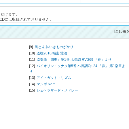
ただけます。
Here」は、CDには収録されておりません。
[全15曲
[9]
風と未来/
いきものがかり
[10]
道標2010/
福山 雅治
[11]
協奏曲「四季」第1番 ホ長調 RV.269 「春」より
[12]
バイオリン・ソナタ第5番 ヘ長調Op.24 「春」 第1楽章よ
り
[13]
アイ・ガット・リズム
[14]
マンボ No.5
[15]
シェヘラザード・メドレー