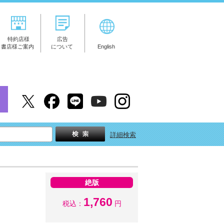
特約店様
広告
書店様ご案内
について
English
詳細検索
絶版
1,760
税込：
円