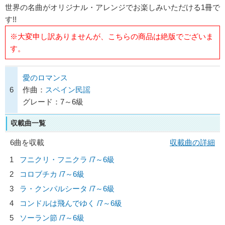
世界の名曲がオリジナル・アレンジでお楽しみいただける1冊で
す!!
※大変申し訳ありませんが、こちらの商品は絶版でございま
す。
愛のロマンス
6
作曲：
スペイン民謡
グレード：7～6級
収載曲一覧
6曲を収載
収載曲の詳細
1
フニクリ・フニクラ /7～6級
2
コロブチカ /7～6級
3
ラ・クンパルシータ /7～6級
4
コンドルは飛んでゆく /7～6級
5
ソーラン節 /7～6級