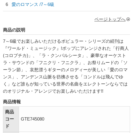
6
愛のロマンス /7～6級
ページトップへ
商品の説明
7～6級でお楽しみいただけるポピュラー・シリーズの続刊は
『ワールド・ミュージック』!ポップにアレンジされた「行商人
(コロブチカ)」、「ラ・クンパルシータ」、豪華なオーケスト
ラ・サウンドの「フニクリ・フニクラ」、お祭りムードの「ソ
ーラン節」、哀愁漂うギターのメロディーが美しい「愛のロマ
ンス」、アンデンス山脈を彷彿させる「コンドルは飛んでゆ
く」など誰もが知っている世界の名曲をエレクトーンならでは
のオリジナル・アレンジでお楽しみいただけます!!
商品情報
商品
コー
GTE745080
ド