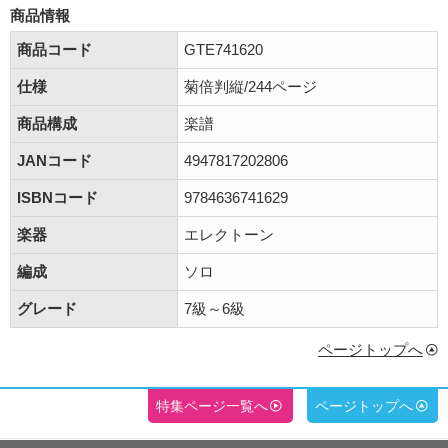
商品情報
商品コード
GTE741620
仕様
菊倍判縦/244ページ
商品構成
楽譜
JANコード
4947817202806
ISBNコード
9784636741629
楽器
エレクトーン
編成
ソロ
グレード
7級～6級
ページトップへ
特集ページ一覧へ
ページトップへ