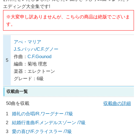
エディング大全集です!
※大変申し訳ありませんが、こちらの商品は絶版でございま
す。
アべ・マリア
J.S.バッハ/C.F.グノー
作曲：
C.F.Gounod
5
編曲：菊地 理恵
楽器：エレクトーン
グレード：6級
収載曲一覧
50曲を収載
収載曲の詳細
1
婚礼の合唱/
R.ワーグナー
/7級
2
結婚行進曲/
F.メンデルスゾーン
/7級
3
愛の喜び/
F.クライスラー
/7級