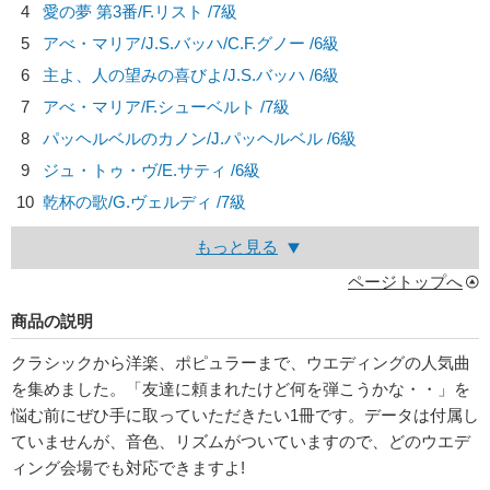
4
愛の夢 第3番/
F.リスト
/7級
5
アべ・マリア/
J.S.バッハ/C.F.グノー
/6級
6
主よ、人の望みの喜びよ/
J.S.バッハ
/6級
7
アべ・マリア/
F.シューベルト
/7級
8
パッヘルベルのカノン/
J.パッヘルベル
/6級
9
ジュ・トゥ・ヴ/
E.サティ
/6級
10
乾杯の歌/
G.ヴェルディ
/7級
もっと見る
ページトップへ
商品の説明
クラシックから洋楽、ポピュラーまで、ウエディングの人気曲
を集めました。「友達に頼まれたけど何を弾こうかな・・」を
悩む前にぜひ手に取っていただきたい1冊です。データは付属し
ていませんが、音色、リズムがついていますので、どのウエデ
ィング会場でも対応できますよ!