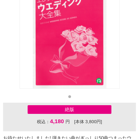
絶版
4,180
税込：
円 [本体 3,800円]
お待たせいたしました! 弾きたい曲がぎっしり50曲つまったウ