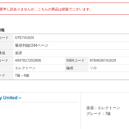
変申し訳ありませんが、こちらの商品は絶版でございます。
情報
コード
GTE741620
菊倍判縦/244ページ
構成
楽譜
コード
4947817202806
ISBNコード
9784636741629
エレクトーン
編成
ソロ
ード
7級～6級
United～
楽器：エレクトーン
グレード：7級