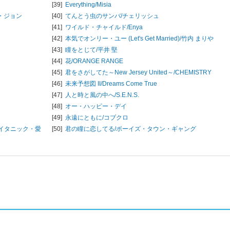
[39]
Everything/
Misia
・ジョン
[40]
てんとう虫のサンバ/
チェリッシュ
[41]
ワイルド・チャイルド/
Enya
[42]
本気でオンリー・ユー (Let's Get Married)/
竹内 まりや
[43]
瞳をとじて/
平井 堅
[44]
花/
ORANGE RANGE
[45]
君をさがしてた～New Jersey United～/
CHEMISTRY
[46]
未来予想図 II/
Dreams Come True
[47]
人と時と風の中へ/
S.E.N.S.
[48]
オー・ハッピー・デイ
[49]
永遠にともに/
コブクロ
イタニック・愛
[50]
君の瞳に恋してる/
ボーイズ・タウン・ギャング