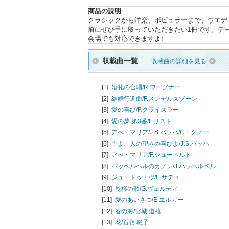
商品の説明
クラシックから洋楽、ポピュラーまで、ウエデ
前にぜひ手に取っていただきたい1冊です。デ
会場でも対応できますよ!
収載曲一覧
収載曲の詳細を見る
[1]
婚礼の合唱/
R.ワーグナー
[2]
結婚行進曲/
F.メンデルスゾーン
[3]
愛の喜び/
F.クライスラー
[4]
愛の夢 第3番/
F.リスト
[5]
アべ・マリア/
J.S.バッハ/C.F.グノー
[6]
主よ、人の望みの喜びよ/
J.S.バッハ
[7]
アべ・マリア/
F.シューベルト
[8]
パッヘルベルのカノン/
J.パッヘルベル
[9]
ジュ・トゥ・ヴ/
E.サティ
[10]
乾杯の歌/
G.ヴェルディ
[11]
愛のあいさつ/
E.エルガー
[12]
春の海/
宮城 道雄
[13]
花/
石嶺 聡子