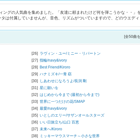
ィングの人気曲を集めました。「友達に頼まれたけど何を弾こうかな・・」
ータは付属していませんが、音色、リズムがついていますので、どのウエディ
[全50曲
[26]
ラヴィン・ユー/
ミニー・リパートン
[27]
指輪/
navy&ivory
[28]
Best Friend/
Kiroro
[29]
ハナミズキ/
一青 窈
[30]
しあわせになろうよ/
長渕 剛
[31]
星に願いを
[32]
はじめから今まで (最初から今まで)
[33]
世界に一つだけの花/
SMAP
[34]
最愛/
navy&ivory
[35]
いとしのエリー/
サザンオールスターズ
[36]
いい日旅立ち/
山口 百恵
[37]
未来へ/
Kiroro
[38]
ミッキーマウスマーチ～小さな世界