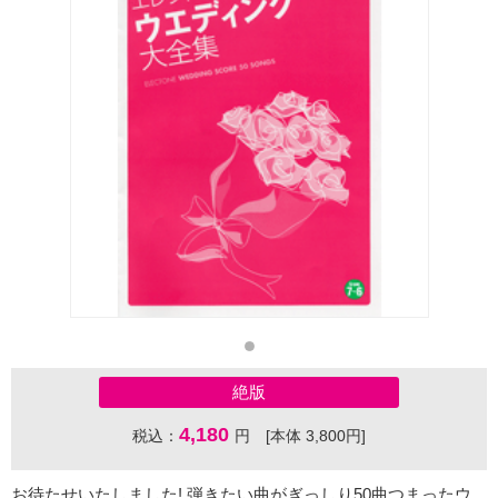
絶版
4,180
税込：
円 [本体 3,800円]
お待たせいたしました! 弾きたい曲がぎっしり50曲つまったウ