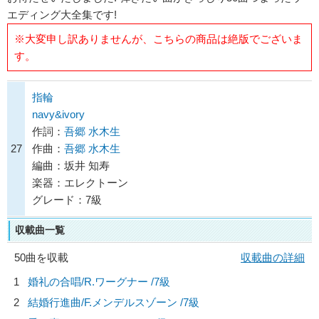
エディング大全集です!
※大変申し訳ありませんが、こちらの商品は絶版でございま
す。
指輪
navy&ivory
作詞：
吾郷 水木生
27
作曲：
吾郷 水木生
編曲：坂井 知寿
楽器：エレクトーン
グレード：7級
収載曲一覧
50曲を収載
収載曲の詳細
1
婚礼の合唱/
R.ワーグナー
/7級
2
結婚行進曲/
F.メンデルスゾーン
/7級