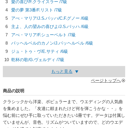
3
愛の喜び/
F.クライスラー
/7級
4
愛の夢 第3番/
F.リスト
/7級
5
アべ・マリア/
J.S.バッハ/C.F.グノー
/6級
6
主よ、人の望みの喜びよ/
J.S.バッハ
/6級
7
アべ・マリア/
F.シューベルト
/7級
8
パッヘルベルのカノン/
J.パッヘルベル
/6級
9
ジュ・トゥ・ヴ/
E.サティ
/6級
10
乾杯の歌/
G.ヴェルディ
/7級
もっと見る
ページトップへ
商品の説明
クラシックから洋楽、ポピュラーまで、ウエディングの人気曲
を集めました。「友達に頼まれたけど何を弾こうかな・・」を
悩む前にぜひ手に取っていただきたい1冊です。データは付属し
ていませんが、音色、リズムがついていますので、どのウエデ