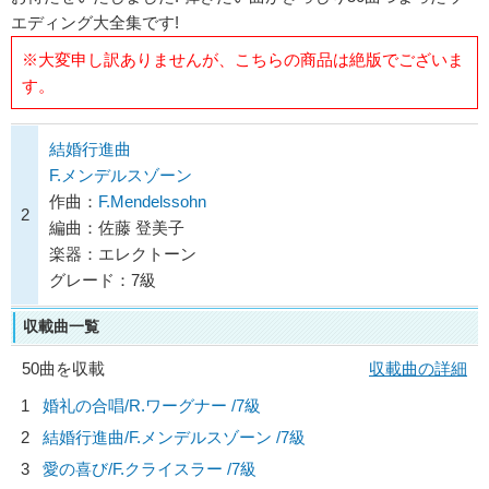
エディング大全集です!
※大変申し訳ありませんが、こちらの商品は絶版でございま
す。
結婚行進曲
F.メンデルスゾーン
作曲：
F.Mendelssohn
2
編曲：佐藤 登美子
楽器：エレクトーン
グレード：7級
収載曲一覧
50曲を収載
収載曲の詳細
1
婚礼の合唱/
R.ワーグナー
/7級
2
結婚行進曲/
F.メンデルスゾーン
/7級
3
愛の喜び/
F.クライスラー
/7級