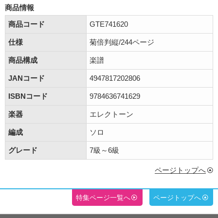
商品情報
商品コード
GTE741620
仕様
菊倍判縦/244ページ
商品構成
楽譜
JANコード
4947817202806
ISBNコード
9784636741629
楽器
エレクトーン
編成
ソロ
グレード
7級～6級
ページトップへ
特集ページ一覧へ
ページトップへ