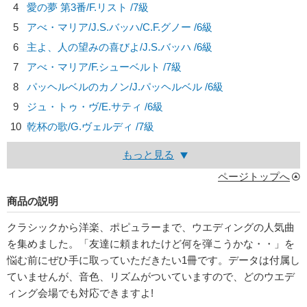
4
愛の夢 第3番/
F.リスト
/7級
5
アべ・マリア/
J.S.バッハ/C.F.グノー
/6級
6
主よ、人の望みの喜びよ/
J.S.バッハ
/6級
7
アべ・マリア/
F.シューベルト
/7級
8
パッヘルベルのカノン/
J.パッヘルベル
/6級
9
ジュ・トゥ・ヴ/
E.サティ
/6級
10
乾杯の歌/
G.ヴェルディ
/7級
もっと見る
ページトップへ
商品の説明
クラシックから洋楽、ポピュラーまで、ウエディングの人気曲
を集めました。「友達に頼まれたけど何を弾こうかな・・」を
悩む前にぜひ手に取っていただきたい1冊です。データは付属し
ていませんが、音色、リズムがついていますので、どのウエデ
ィング会場でも対応できますよ!