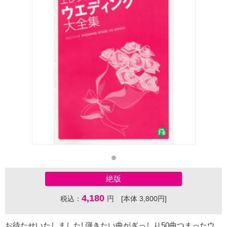
絶版
4,180
税込：
円 [本体 3,800円]
お待たせいたしました! 弾きたい曲がぎっしり50曲つまったウ