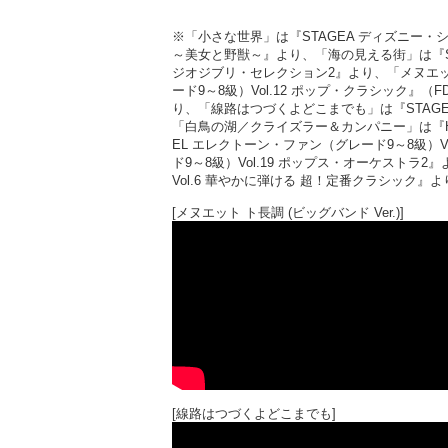
※「小さな世界」は『STAGEA ディズニー・シ
～美女と野獣～』より、「海の見える街」は『STA
ジオジブリ・セレクション2』より、「メヌエッ
ード9～8級）Vol.12 ポップ・クラシック』（F
り、「線路はつづくよどこまでも」は『STAGEA
「白鳥の湖／クライズラー＆カンパニー」は『HEL
EL エレクトーン・ファン（グレード9～8級）V
ド9～8級）Vol.19 ポップス・オーケストラ
Vol.6 華やかに弾ける 超！定番クラシック
[メヌエット ト長調 (ビッグバンド Ver.)]
[線路はつづくよどこまでも]