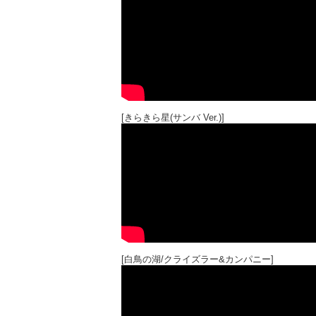
[きらきら星(サンバ Ver.)]
[白鳥の湖/クライズラー&カンパニー]