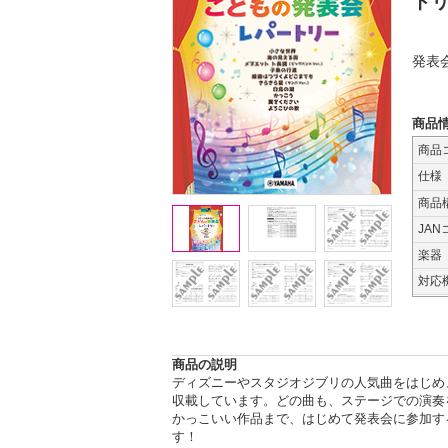
ト
発表
商品
商品
仕様
商品
JAN
楽器
対応
商品の説明
ディズニーやスタジオジブリの人気曲をはじめ
収載しています。どの曲も、ステージでの演奏
かっこいい作品まで、はじめて発表会に参加す
す！