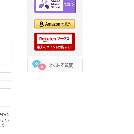
中心に
のよい
しま