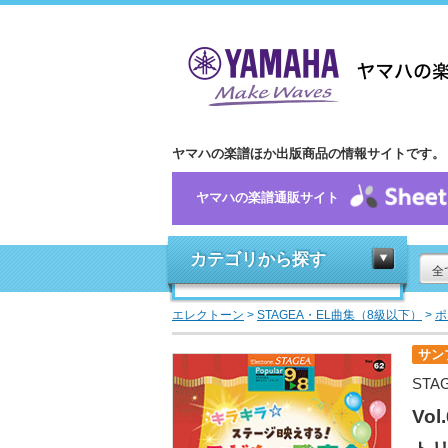
ヤマハの楽譜ほか出版商品の情報サイトです。
ヤマハの楽譜通販サイト
カテゴリから探す
全
エレクトーン
>
STAGEA・EL曲集（8級以下）
>
ポ
サン
STA
Vo