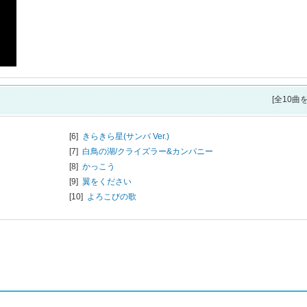
[全10曲
[6]
きらきら星(サンバ Ver.)
[7]
白鳥の湖/
クライズラー&カンパニー
[8]
かっこう
[9]
翼をください
[10]
よろこびの歌