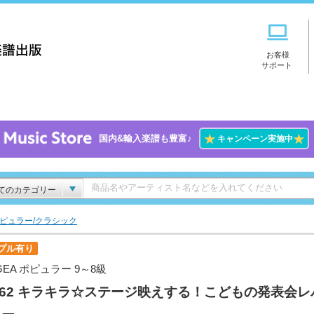
お客様
サポート
★
★
国内&輸入楽譜も豊富♪
キャンペーン実施中
てのカテゴリー
ピュラー/クラシック
プル有り
GEA ポピュラー 9～8級
l.62 キラキラ☆ステージ映えする！こどもの発表会レ