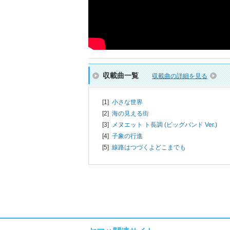
収載曲一覧
収載曲の詳細を見る
[1]
小さな世界
[2]
海の見える街
[3]
メヌエット ト長調 (ビッグバンド Ver.)
[4]
子象の行進
[5]
線路はつづくよどこまでも