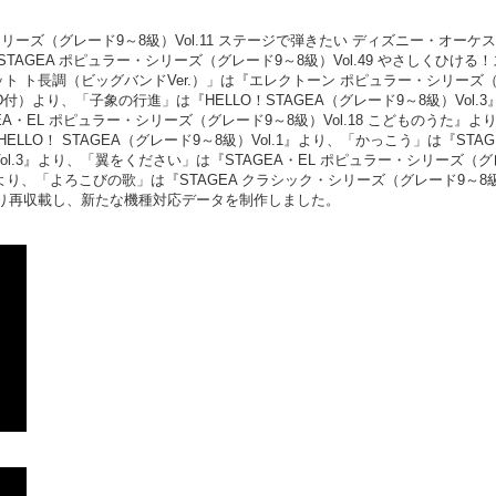
リーズ（グレード9～8級）Vol.11 ステージで弾きたい ディズニー・オーケ
GEA ポピュラー・シリーズ（グレード9～8級）Vol.49 やさしくひける
ト ト長調（ビッグバンドVer.）」は『エレクトーン ポピュラー・シリーズ
D付）より、「子象の行進」は『HELLO！STAGEA（グレード9～8級）Vol.3
・EL ポピュラー・シリーズ（グレード9～8級）Vol.18 こどものうた』よ
LO！ STAGEA（グレード9～8級）Vol.1』より、「かっこう」は『STAG
ol.3』より、「翼をください」は『STAGEA・EL ポピュラー・シリーズ（
2』より、「よろこびの歌」は『STAGEA クラシック・シリーズ（グレード9～8
』より再収載し、新たな機種対応データを制作しました。