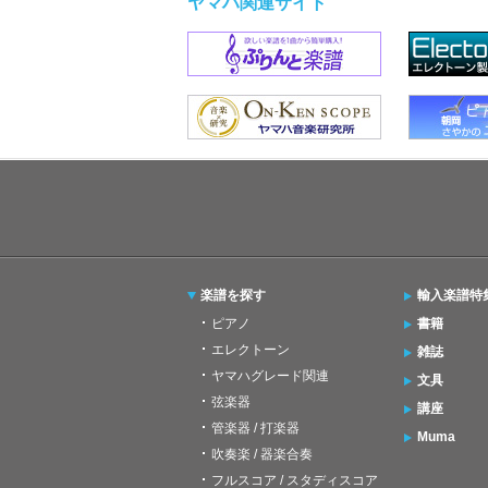
ヤマハ関連サイト
楽譜を探す
輸入楽譜特
ピアノ
書籍
エレクトーン
雑誌
ヤマハグレード関連
文具
弦楽器
講座
管楽器 / 打楽器
Muma
吹奏楽 / 器楽合奏
フルスコア / スタディスコア