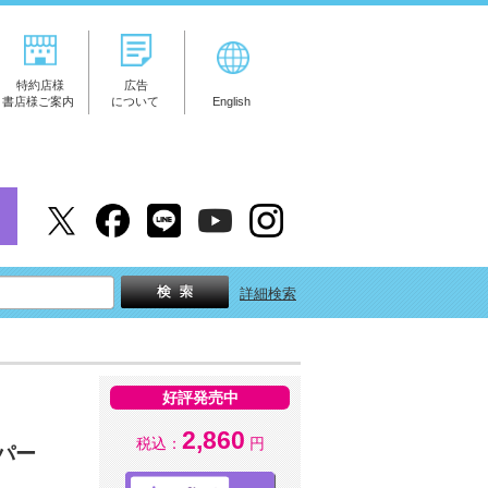
特約店様
広告
書店様ご案内
について
English
詳細検索
好評発売中
2,860
税込：
円
パー