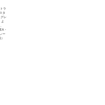
ストラ
！スタ
（グレ
』よ
り、
EA・
グレー
級）