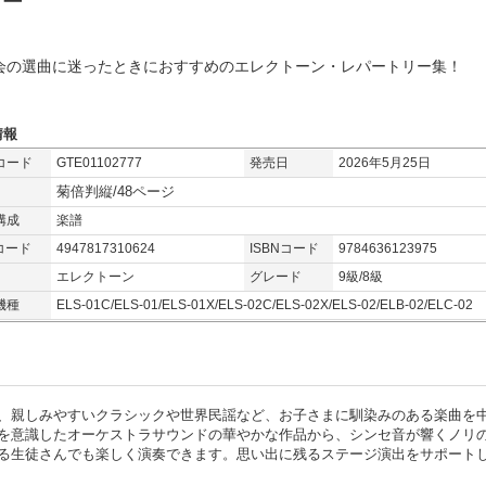
リー
会の選曲に迷ったときにおすすめのエレクトーン・レパートリー集！
情報
コード
GTE01102777
発売日
2026年5月25日
菊倍判縦/48ページ
構成
楽譜
コード
4947817310624
ISBNコード
9784636123975
エレクトーン
グレード
9級/8級
機種
ELS-01C/ELS-01/ELS-01X/ELS-02C/ELS-02X/ELS-02/ELB-02/ELC-02
、親しみやすいクラシックや世界民謡など、お子さまに馴染みのある楽曲を
を意識したオーケストラサウンドの華やかな作品から、シンセ音が響くノリ
る生徒さんでも楽しく演奏できます。思い出に残るステージ演出をサポート