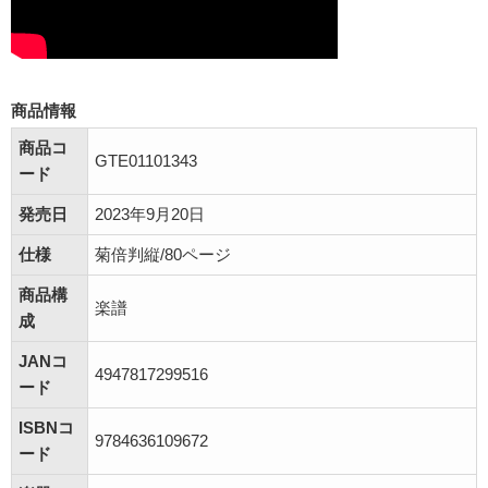
商品情報
商品コ
GTE01101343
ード
発売日
2023年9月20日
仕様
菊倍判縦/80ページ
商品構
楽譜
成
JANコ
4947817299516
ード
ISBNコ
9784636109672
ード