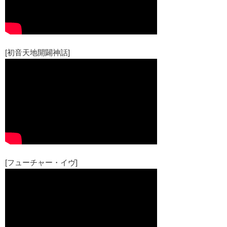
[初音天地開闢神話]
[フューチャー・イヴ]