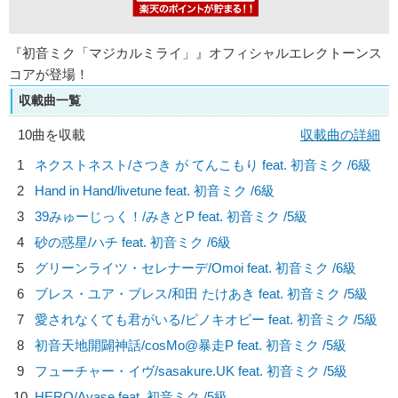
『初音ミク「マジカルミライ」』オフィシャルエレクトーンス
コアが登場！
収載曲一覧
10曲を収載
収載曲の詳細
1
ネクストネスト/
さつき が てんこもり feat. 初音ミク
/6級
2
Hand in Hand/
livetune feat. 初音ミク
/6級
3
39みゅーじっく！/
みきとP feat. 初音ミク
/5級
4
砂の惑星/
ハチ feat. 初音ミク
/6級
5
グリーンライツ・セレナーデ/
Omoi feat. 初音ミク
/6級
6
ブレス・ユア・ブレス/
和田 たけあき feat. 初音ミク
/5級
7
愛されなくても君がいる/
ピノキオピー feat. 初音ミク
/5級
8
初音天地開闢神話/
cosMo@暴走P feat. 初音ミク
/5級
9
フューチャー・イヴ/
sasakure.UK feat. 初音ミク
/5級
10
HERO/
Ayase feat. 初音ミク
/5級