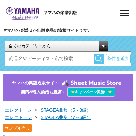
ヤマハの楽譜ほか出版商品の情報サイトです。
条件を追加
ヤマハの楽譜通販サイト
国内&輸入楽譜も豊富♪
★
★
キャンペーン実施中
エレクトーン
>
STAGEA曲集（5～3級）
エレクトーン
>
STAGEA曲集（7～6級）
サンプル有り