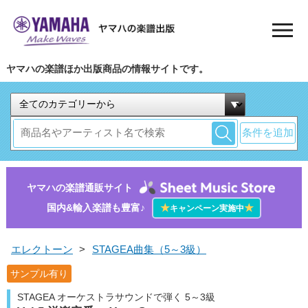
ヤマハの楽譜ほか出版商品の情報サイトです。
条件を追加
ヤマハの楽譜通販サイト
国内&輸入楽譜も豊富♪
★
★
キャンペーン実施中
エレクトーン
>
STAGEA曲集（5～3級）
サンプル有り
STAGEA オーケストラサウンドで弾く 5～3級