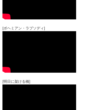
[ボヘミアン・ラプソディ]
[明日に架ける橋]