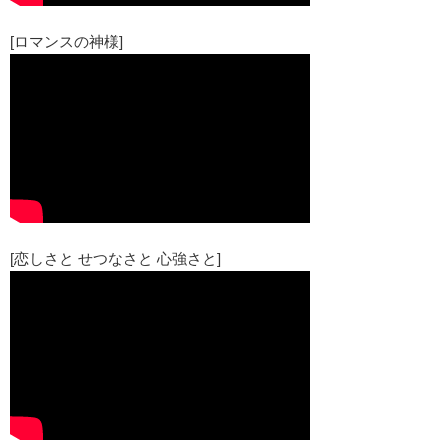
[ロマンスの神様]
[恋しさと せつなさと 心強さと]