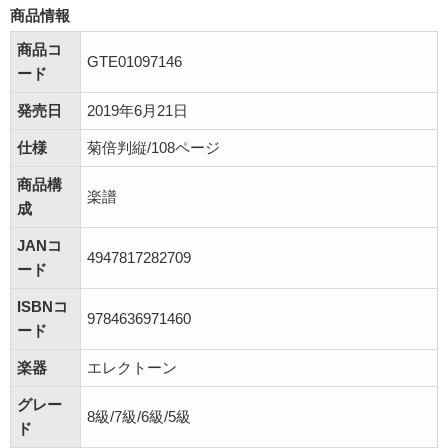
商品情報
商品コ
GTE01097146
ード
発売日
2019年6月21日
仕様
菊倍判縦/108ページ
商品構
楽譜
成
JANコ
4947817282709
ード
ISBNコ
9784636971460
ード
楽器
エレクトーン
グレー
8級/7級/6級/5級
ド