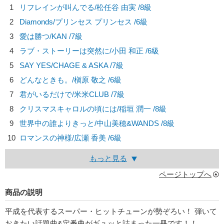
1
リフレインが叫んでる/
松任谷 由実
/8級
2
Diamonds/
プリンセス プリンセス
/6級
3
愛は勝つ/
KAN
/7級
4
ラブ・ストーリーは突然に/
小田 和正
/6級
5
SAY YES/
CHAGE & ASKA
/7級
6
どんなときも。/
槇原 敬之
/6級
7
君がいるだけで/
米米CLUB
/7級
8
クリスマスキャロルの頃には/
稲垣 潤一
/8級
9
世界中の誰よりきっと/
中山美穂&WANDS
/8級
10
ロマンスの神様/
広瀬 香美
/6級
もっと見る
ページトップへ
商品の説明
平成を代表するスーパー・ヒットチューンが勢ぞろい！ 弾いて
おきたい話題曲&定番曲がギュッと詰まった一冊です！！