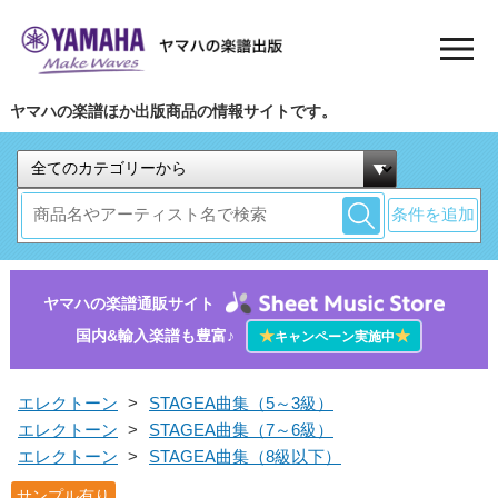
ヤマハの楽譜ほか出版商品の情報サイトです。
条件を追加
ヤマハの楽譜通販サイト
国内&輸入楽譜も豊富♪
★
★
キャンペーン実施中
エレクトーン
>
STAGEA曲集（5～3級）
エレクトーン
>
STAGEA曲集（7～6級）
エレクトーン
>
STAGEA曲集（8級以下）
サンプル有り