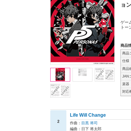
ョ
ゲー
トー
商品
商品
仕様
商品
JAN
楽器
対応
Life Will Change
2
作曲：
目黒 将司
編曲：日下 将太郎