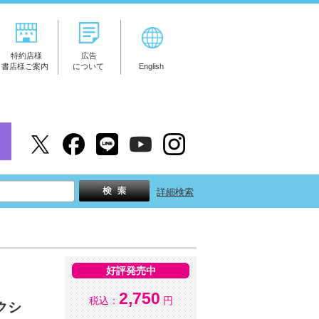
特約店様
広告
書店様ご案内
について
English
詳細検索
好評発売中
2,750
税込：
円
クシ