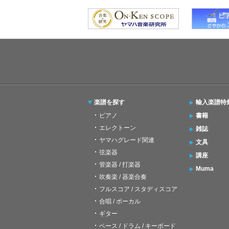
楽譜を探す
輸入楽譜特
ピアノ
書籍
エレクトーン
雑誌
ヤマハグレード関連
文具
弦楽器
講座
管楽器 / 打楽器
Muma
吹奏楽 / 器楽合奏
フルスコア / スタディスコア
合唱 / ボーカル
ギター
ベース / ドラム / キーボード