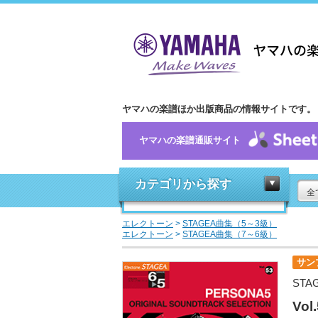
ヤマハの楽譜ほか出版商品の情報サイトです。
ヤマハの楽譜通販サイト
カテゴリから探す
全
エレクトーン
>
STAGEA曲集（5～3級）
エレクトーン
>
STAGEA曲集（7～6級）
サン
STA
Vo