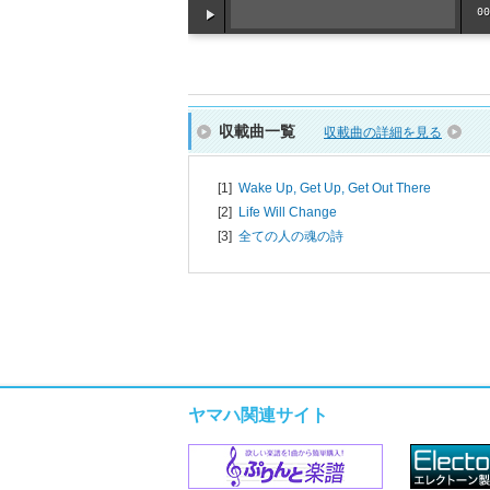
収載曲一覧
収載曲の詳細を見る
[1]
Wake Up, Get Up, Get Out There
[2]
Life Will Change
[3]
全ての人の魂の詩
ヤマハ関連サイト