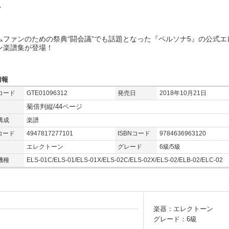
ン
ムファンのための祭典“闘会議”でも話題となった『ペルソナ5』の公式エ
ン楽譜集が登場！
情報
コード
GTE01096312
発売日
2018年10月21日
菊倍判縦/44ページ
構成
楽譜
コード
4947817277101
ISBNコード
9784636963120
エレクトーン
グレード
6級/5級
機種
ELS-01C/ELS-01/ELS-01X/ELS-02C/ELS-02X/ELS-02/ELB-02/ELC-02
楽器：エレクトーン
グレード：6級