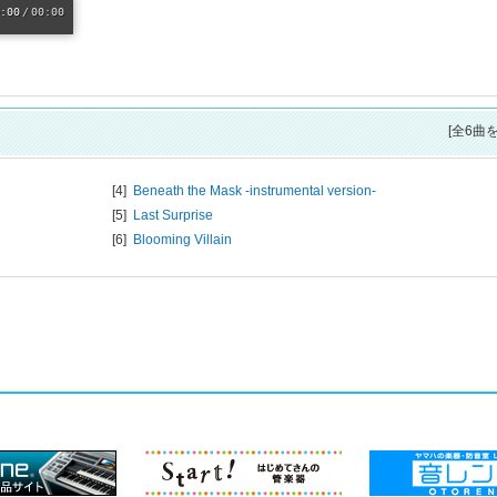
[全6曲
[4]
Beneath the Mask -instrumental version-
[5]
Last Surprise
[6]
Blooming Villain