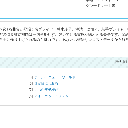
グレード：中上級
で弾ける曲集が登場！名プレイヤー柏木玲子、沖浩一に加え、若手プレイヤー
どの演奏補助機能は一切使用せず、弾いている実感が味わえる楽譜です。楽
自由に作り上げられるのも魅力です。あなたも複雑なレジストデータから解
[全8曲
[5]
ホール・ニュー・ワールド
[6]
煙が目にしみる
[7]
いつか王子様が
[8]
アイ・ガット・リズム