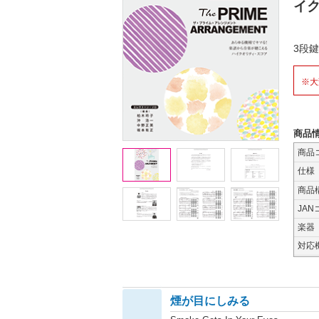
イ
3段
※大
商品
商品
仕様
商品
JAN
楽器
対応
煙が目にしみる