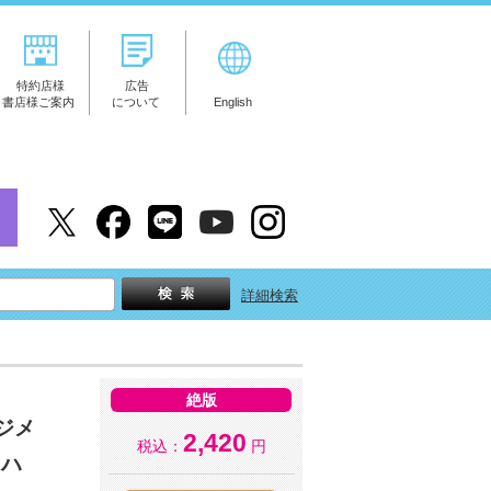
特約店様
広告
書店様ご案内
について
English
詳細検索
絶版
ジメ
2,420
税込：
円
るハ