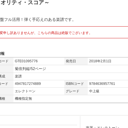
クオリティ・スコア～
鍵盤フル活用！弾く手応えのある楽譜です。
変申し訳ありませんが、こちらの商品は絶版でございます。
情報
コード
GTE01095776
発売日
2018年2月1日
菊倍判縦/52ページ
構成
楽譜
コード
4947817274889
ISBNコード
9784636957761
エレクトーン
グレード
中上級
機種
機種指定無
楽器：エレクトーン