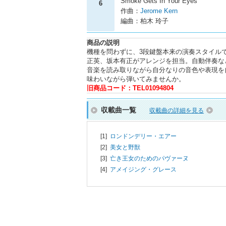
Smoke Gets In Your Eyes
6
作曲：
Jerome Kern
編曲：柏木 玲子
商品の説明
機種を問わずに、3段鍵盤本来の演奏スタイル
正英、坂本有正がアレンジを担当。自動伴奏な
音楽を読み取りながら自分なりの音色や表現を
味わいながら弾いてみませんか。
旧商品コード：TEL01094804
収載曲一覧
収載曲の詳細を見る
[1]
ロンドンデリー・エアー
[2]
美女と野獣
[3]
亡き王女のためのパヴァーヌ
[4]
アメイジング・グレース