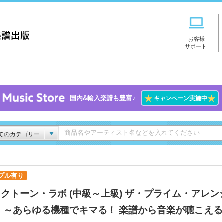
お客様
サポート
★
★
国内&輸入楽譜も豊富♪
キャンペーン実施中
てのカテゴリー
プル有り
クトーン・ラボ (中級～上級) ザ・プライム・アレン
 ～あらゆる機種でキマる！ 楽譜から音楽が聴こえ