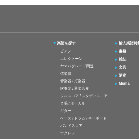
楽譜を探す
輸入楽譜特
ピアノ
書籍
エレクトーン
雑誌
ヤマハグレード関連
文具
弦楽器
講座
管楽器 / 打楽器
Muma
吹奏楽 / 器楽合奏
フルスコア / スタディスコア
合唱 / ボーカル
ギター
ベース / ドラム / キーボード
バンドスコア
ウクレレ