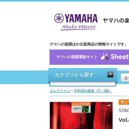
ヤマハの楽譜ほか出版商品の情報サイトです。
ヤマハの楽譜通販サイト
カテゴリから探す
全
エレクトーン
>
STAGEA曲集（5～3級）
サン
STA
Vol