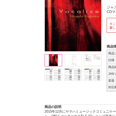
ジャ
CD
※こ
新し
商品
商品
仕様
商品
JAN
楽器
対応
商品の説明
2015年12月にヤマハミュージックコミュニケー