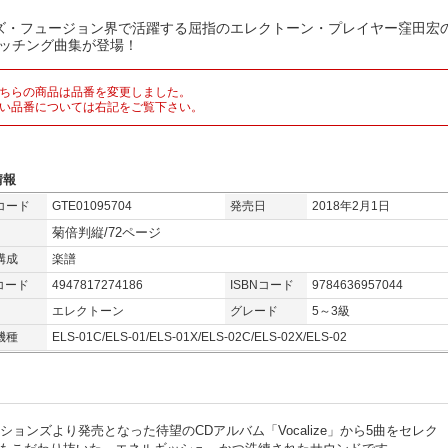
ズ・フュージョン界で活躍する屈指のエレクトーン・プレイヤー窪田宏
マッチング曲集が登場！
ちらの商品は品番を変更しました。
い品番については右記をご覧下さい。
情報
コード
GTE01095704
発売日
2018年2月1日
菊倍判縦/72ページ
構成
楽譜
コード
4947817274186
ISBNコード
9784636957044
エレクトーン
グレード
5～3級
機種
ELS-01C/ELS-01/ELS-01X/ELS-02C/ELS-02X/ELS-02
ションズより発売となった待望のCDアルバム「Vocalize」から5曲をセレク