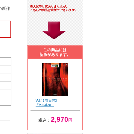
※大変申し訳ありませんが、
の新作
こちらの商品は絶版でございます。
この商品には
新版があります。
Vol.49 窪田宏3
「Vocalize」
2,970
税込：
円