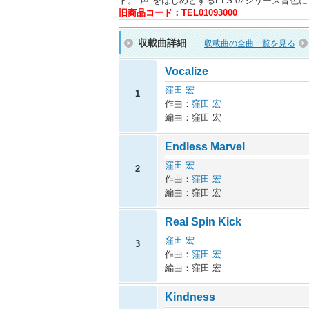
ト。"声"をはじめとするELS-02シリーズ
旧商品コード：TEL01093000
収載曲詳細
収載曲の全曲一覧を見る
Vocalize
窪田 宏
1
作曲：
窪田 宏
編曲：窪田 宏
Endless Marvel
窪田 宏
2
作曲：
窪田 宏
編曲：窪田 宏
Real Spin Kick
窪田 宏
3
作曲：
窪田 宏
編曲：窪田 宏
Kindness