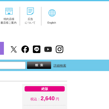
特約店様
広告
書店様ご案内
について
English
詳細検索
絶版
2,640
税込：
円