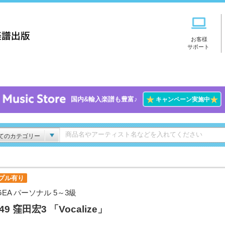
お客様
サポート
★
★
国内&輸入楽譜も豊富♪
キャンペーン実施中
てのカテゴリー
プル有り
GEA パーソナル 5～3級
.49 窪田宏3 「Vocalize」