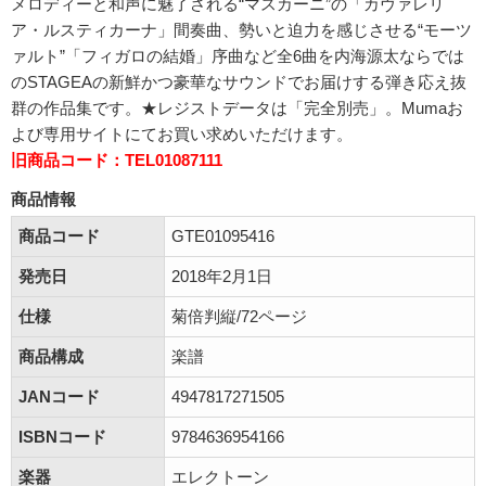
メロディーと和声に魅了される“マスカーニ”の「カヴァレリ
ア・ルスティカーナ」間奏曲、勢いと迫力を感じさせる“モーツ
ァルト”「フィガロの結婚」序曲など全6曲を内海源太ならでは
のSTAGEAの新鮮かつ豪華なサウンドでお届けする弾き応え抜
群の作品集です。★レジストデータは「完全別売」。Mumaお
よび専用サイトにてお買い求めいただけます。
旧商品コード：TEL01087111
商品情報
商品コード
GTE01095416
発売日
2018年2月1日
仕様
菊倍判縦/72ページ
商品構成
楽譜
JANコード
4947817271505
ISBNコード
9784636954166
楽器
エレクトーン