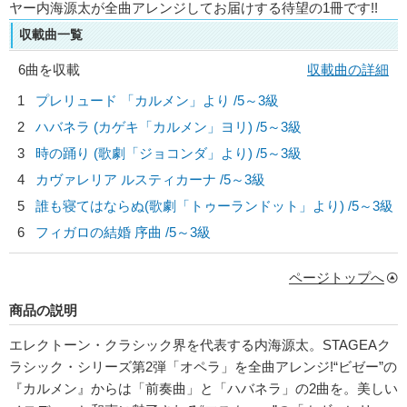
ヤー内海源太が全曲アレンジしてお届けする待望の1冊です!!
収載曲一覧
6曲を収載
収載曲の詳細
1
プレリュード 「カルメン」より /5～3級
2
ハバネラ (カゲキ「カルメン」ヨリ) /5～3級
3
時の踊り (歌劇「ジョコンダ」より) /5～3級
4
カヴァレリア ルスティカーナ /5～3級
5
誰も寝てはならぬ(歌劇「トゥーランドット」より) /5～3級
6
フィガロの結婚 序曲 /5～3級
ページトップへ
商品の説明
エレクトーン・クラシック界を代表する内海源太。STAGEAク
ラシック・シリーズ第2弾「オペラ」を全曲アレンジ!“ビゼー”の
『カルメン』からは「前奏曲」と「ハバネラ」の2曲を。美しい