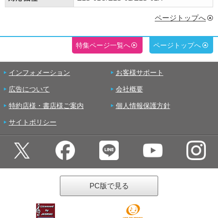
ページトップへ
特集ページ一覧へ
ページトップへ
インフォメーション
お客様サポート
広告について
会社概要
特約店様・書店様ご案内
個人情報保護方針
サイトポリシー
PC版で見る