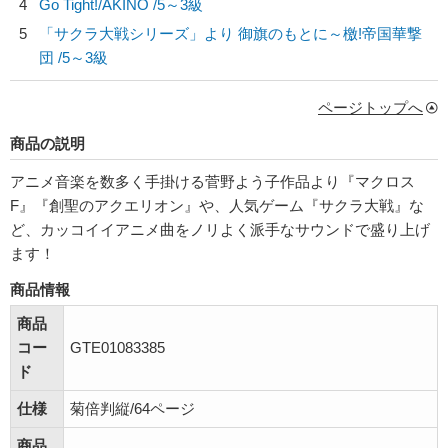
4
Go Tight!/
AKINO
/5～3級
5
「サクラ大戦シリーズ」より 御旗のもとに～檄!帝国華撃
団 /5～3級
ページトップへ
商品の説明
アニメ音楽を数多く手掛ける菅野よう子作品より『マクロス
F』『創聖のアクエリオン』や、人気ゲーム『サクラ大戦』な
ど、カッコイイアニメ曲をノリよく派手なサウンドで盛り上げ
ます！
商品情報
商品
コー
GTE01083385
ド
仕様
菊倍判縦/64ページ
商品