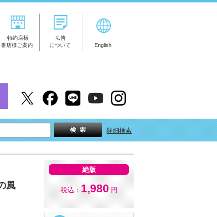
特約店様
広告
書店様ご案内
について
English
詳細検索
絶版
の風
1,980
税込：
円