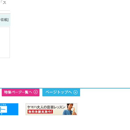
「ス
。
を収載]