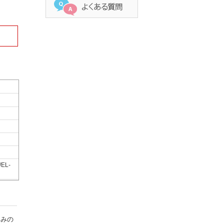
/EL-
じみの