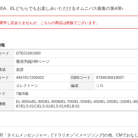
AGEA、ELどちらでもお楽しみいただけるオムニバス曲集の第4弾♪
変申し訳ありませんが、こちらの商品は絶版でございます。
情報
コード
GTE01081900
菊倍判縦/48ページ
構成
楽譜
コード
4947817206002
ISBNコード
9784636819007
エレクトーン
編成
ソロ
ード
7級/6級
EL-900m/EL-900/EL-900B/EL-700/EL-500/EL-400/EL-200/EL-100/EL-90
機種
87/ELS-01C/ELS-01/ELS-01X/ELB-01
「タイムメッセンジャー」(“ドラリオン”イメージソング)の他、CMでおな