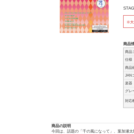
ST
※大
商品
商品
仕様
商品
JAN
楽器
グレ
対応
商品の説明
今回は、話題の「千の風になって」、葉加瀬太郎