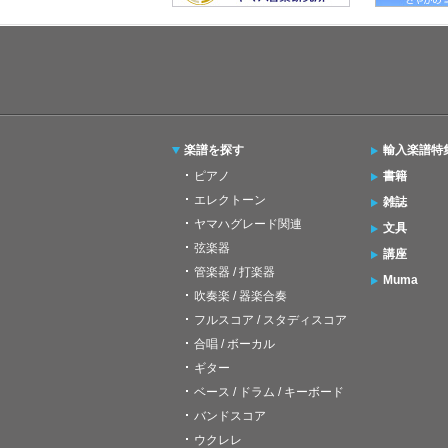
楽譜を探す
輸入楽譜特
ピアノ
書籍
エレクトーン
雑誌
ヤマハグレード関連
文具
弦楽器
講座
管楽器 / 打楽器
Muma
吹奏楽 / 器楽合奏
フルスコア / スタディスコア
合唱 / ボーカル
ギター
ベース / ドラム / キーボード
バンドスコア
ウクレレ