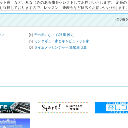
レット家」など、耳なじみのある曲をセレクトしてお届けいたします。 定番の
も収載しておりますので、レッスン、発表会など幅広くお使いいただけます
[全6曲
ーマ
[4]
千の風になって/
秋川 雅史
[5]
モンタギュー家とキャピュレット家
[6]
タイムメッセンジャー/
葉加瀬 太郎