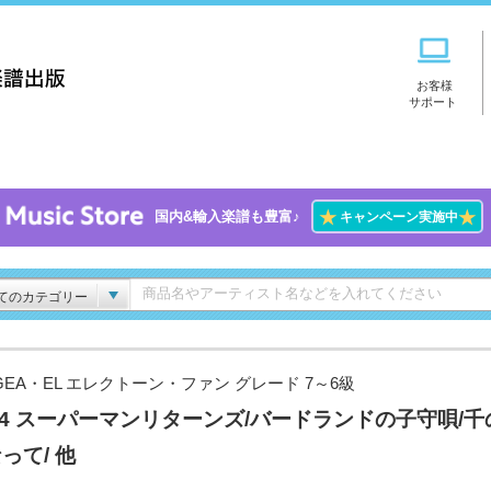
お客様
サポート
★
★
国内&輸入楽譜も豊富♪
キャンペーン実施中
てのカテゴリー
GEA・EL エレクトーン・ファン グレード 7～6級
l.4 スーパーマンリターンズ/バードランドの子守唄/千
って/ 他