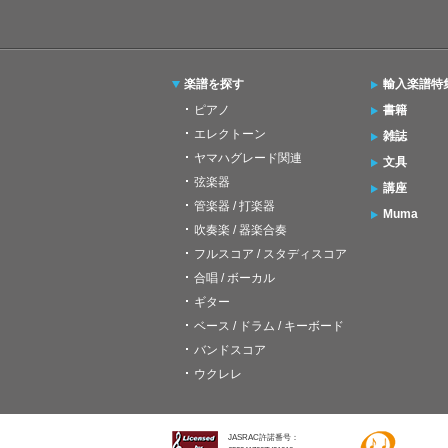
楽譜を探す
輸入楽譜特
ピアノ
書籍
エレクトーン
雑誌
ヤマハグレード関連
文具
弦楽器
講座
管楽器 / 打楽器
Muma
吹奏楽 / 器楽合奏
フルスコア / スタディスコア
合唱 / ボーカル
ギター
ベース / ドラム / キーボード
バンドスコア
ウクレレ
JASRAC許諾番号：