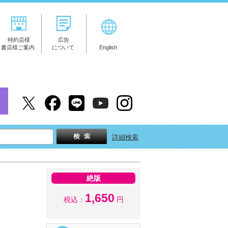
特約店様
広告
書店様ご案内
について
English
詳細検索
絶版
1,650
税込：
円