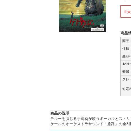
※大
商品
商品
仕様
商品
JAN
楽器
グレ
対応
商品の説明
テルーを演じる手嶌葵が歌うボーカルとストリ
ケールのオーケストラサウンド「旅路」の全3