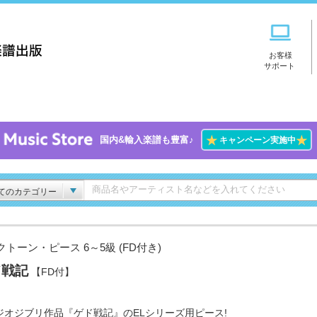
お客様
サポート
★
★
国内&輸入楽譜も豊富♪
キャンペーン実施中
てのカテゴリー
トーン・ピース 6～5級 (FD付き)
ド戦記
【FD付】
ジオジブリ作品『ゲド戦記』のELシリーズ用ピース!