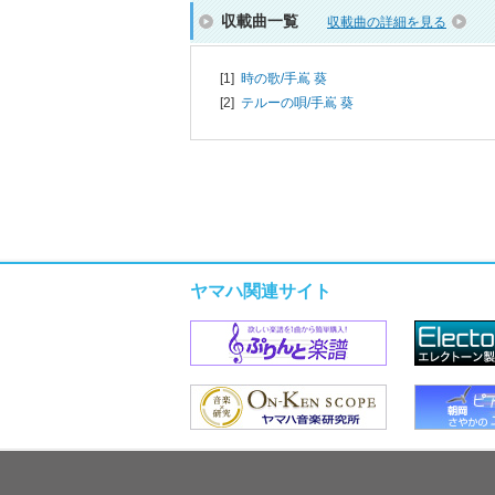
収載曲一覧
収載曲の詳細を見る
[1]
時の歌/
手嶌 葵
[2]
テルーの唄/
手嶌 葵
ヤマハ関連サイト