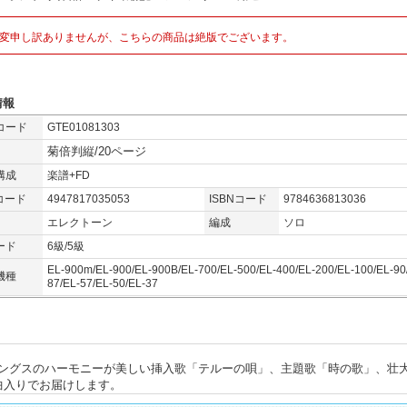
変申し訳ありませんが、こちらの商品は絶版でございます。
情報
コード
GTE01081303
菊倍判縦/20ページ
構成
楽譜+FD
コード
4947817035053
ISBNコード
9784636813036
エレクトーン
編成
ソロ
ード
6級/5級
EL-900m/EL-900/EL-900B/EL-700/EL-500/EL-400/EL-200/EL-100/EL-90
機種
87/EL-57/EL-50/EL-37
ングスのハーモニーが美しい挿入歌「テルーの唄」、主題歌「時の歌」、壮
曲入りでお届けします。