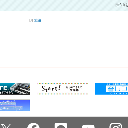
[全3曲
[3]
旅路