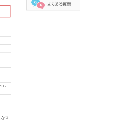
/EL-
大なス