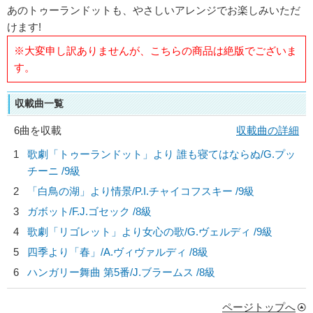
あのトゥーランドットも、やさしいアレンジでお楽しみいただ
けます!
※大変申し訳ありませんが、こちらの商品は絶版でございま
す。
収載曲一覧
6曲を収載
収載曲の詳細
1
歌劇「トゥーランドット」より 誰も寝てはならぬ/
G.プッ
チーニ
/9級
2
「白鳥の湖」より情景/
P.I.チャイコフスキー
/9級
3
ガボット/
F.J.ゴセック
/8級
4
歌劇「リゴレット」より女心の歌/
G.ヴェルディ
/9級
5
四季より「春」/
A.ヴィヴァルディ
/8級
6
ハンガリー舞曲 第5番/
J.ブラームス
/8級
ページトップへ