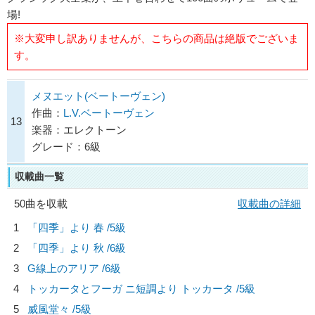
場!
※大変申し訳ありませんが、こちらの商品は絶版でございま
す。
メヌエット(ベートーヴェン)
作曲：
L.V.ベートーヴェン
13
楽器：エレクトーン
グレード：6級
収載曲一覧
50曲を収載
収載曲の詳細
1
「四季」より 春 /5級
2
「四季」より 秋 /6級
3
G線上のアリア /6級
4
トッカータとフーガ ニ短調より トッカータ /5級
5
威風堂々 /5級