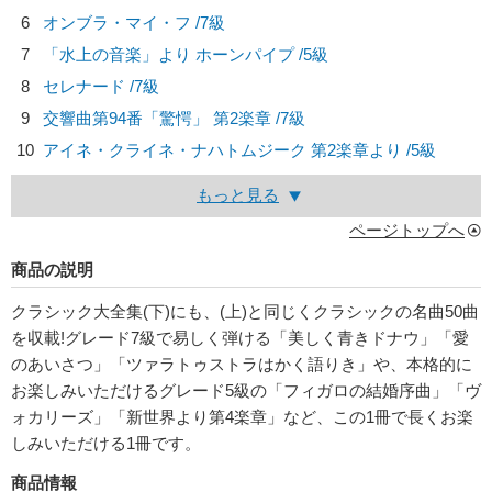
6
オンブラ・マイ・フ /7級
7
「水上の音楽」より ホーンパイプ /5級
8
セレナード /7級
9
交響曲第94番「驚愕」 第2楽章 /7級
10
アイネ・クライネ・ナハトムジーク 第2楽章より /5級
もっと見る
ページトップへ
商品の説明
クラシック大全集(下)にも、(上)と同じくクラシックの名曲50曲
を収載!グレード7級で易しく弾ける「美しく青きドナウ」「愛
のあいさつ」「ツァラトゥストラはかく語りき」や、本格的に
お楽しみいただけるグレード5級の「フィガロの結婚序曲」「ヴ
ォカリーズ」「新世界より第4楽章」など、この1冊で長くお楽
しみいただける1冊です。
商品情報