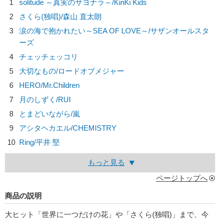
1
solitude ～真実のサヨナラ～/
KinKi Kids
2
さくら(独唱)/
森山 直太朗
3
涙の海で抱かれたい～SEA OF LOVE～/
サザンオールスタ
ーズ
4
チェッチェッコリ
5
大切なもの/
ロードオブメジャー
6
HERO/
Mr.Children
7
月のしずく/
RUI
8
とまどいながら/
嵐
9
アシタヘカエル/
CHEMISTRY
10
Ring/
平井 堅
もっと見る
ページトップへ
商品の説明
大ヒット「世界に一つだけの花」や「さくら(独唱)」まで、今