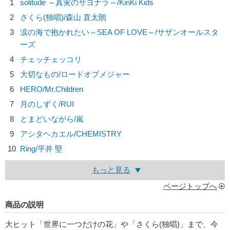
1
solitude ～真実のサヨナラ～/
KinKi Kids
2
さくら(独唱)/
森山 直太朗
3
涙の海で抱かれたい～SEA OF LOVE～/
サザンオールスタ
ーズ
4
チェッチェッコリ
5
大切なもの/
ロードオブメジャー
6
HERO/
Mr.Children
7
月のしずく/
RUI
8
とまどいながら/
嵐
9
アシタヘカエル/
CHEMISTRY
10
Ring/
平井 堅
もっと見る
ページトップへ
商品の説明
大ヒット「世界に一つだけの花」や「さくら(独唱)」まで、今