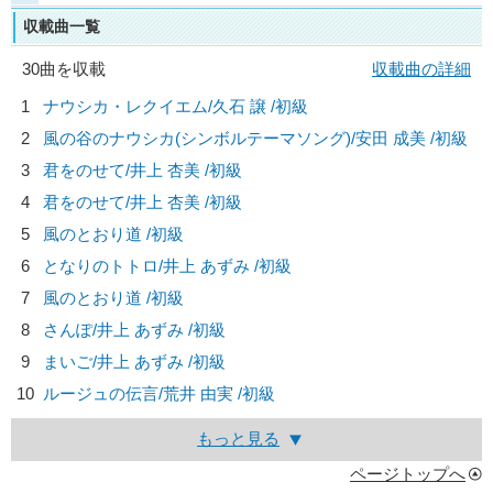
収載曲一覧
30曲を収載
収載曲の詳細
1
ナウシカ・レクイエム/
久石 譲
/初級
2
風の谷のナウシカ(シンボルテーマソング)/
安田 成美
/初級
3
君をのせて/
井上 杏美
/初級
4
君をのせて/
井上 杏美
/初級
5
風のとおり道 /初級
6
となりのトトロ/
井上 あずみ
/初級
7
風のとおり道 /初級
8
さんぽ/
井上 あずみ
/初級
9
まいご/
井上 あずみ
/初級
10
ルージュの伝言/
荒井 由実
/初級
もっと見る
ページトップへ