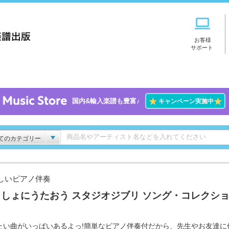
お客様
サポート
★
★
国内&輸入楽譜も豊富♪
キャンペーン実施中
てのカテゴリー
しいピアノ伴奏
しょにうたおう スタジオジブリ ソング・コレクシ
たい曲がいっぱいあるよっ!簡単なピアノ伴奏付だから、先生やお友達に