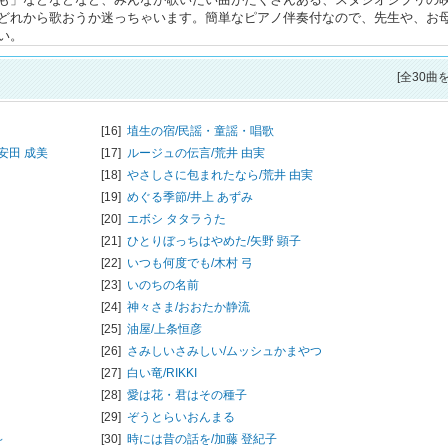
どれから歌おうか迷っちゃいます。簡単なピアノ伴奏付なので、先生や、お
い。
[全30曲
[16]
埴生の宿/
民謡・童謡・唱歌
安田 成美
[17]
ルージュの伝言/
荒井 由実
[18]
やさしさに包まれたなら/
荒井 由実
[19]
めぐる季節/
井上 あずみ
[20]
エボシ タタラうた
[21]
ひとりぼっちはやめた/
矢野 顕子
[22]
いつも何度でも/
木村 弓
[23]
いのちの名前
[24]
神々さま/
おおたか静流
[25]
油屋/
上条恒彦
[26]
さみしいさみしい/
ムッシュかまやつ
[27]
白い竜/
RIKKI
[28]
愛は花・君はその種子
[29]
ぞうとらいおんまる
～
[30]
時には昔の話を/
加藤 登紀子