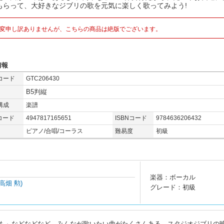
もらって、大好きなジブリの歌を元気に楽しく歌ってみよう!
変申し訳ありませんが、こちらの商品は絶版でございます。
情報
コード
GTC206430
B5判縦
構成
楽譜
コード
4947817165651
ISBNコード
9784636206432
ピアノ/合唱/コーラス
難易度
初級
楽器：ボーカル
:高畑 勲)
グレード：初級
も」などなどなど、みんなが歌いたい曲がたくさんある、スタジオジブリの