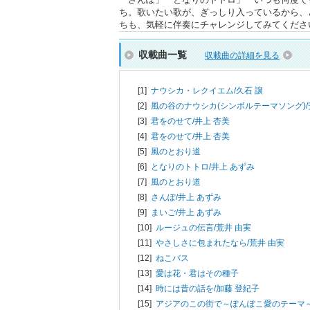
ち。歌いたい歌が、ぎっしり入っているから、
ちも、気軽に伴奏にチャレンジしてみてくださ
収載曲一覧
収載曲の詳細を見る
[1]
ナウシカ・レクイエム/
久石 譲
[2]
風の谷のナウシカ(シンボルテーマソング)/
[3]
君をのせて/
井上 杏美
[4]
君をのせて/
井上 杏美
[5]
風のとおり道
[6]
となりのトトロ/
井上 あずみ
[7]
風のとおり道
[8]
さんぽ/
井上 あずみ
[9]
まいご/
井上 あずみ
[10]
ルージュの伝言/
荒井 由実
[11]
やさしさに包まれたなら/
荒井 由実
[12]
ねこバス
[13]
愛は花・君はその種子
[14]
時には昔の話を/
加藤 登紀子
[15]
アジアのこの街で～ぽんぽこ愛のテーマ