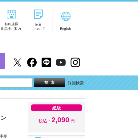
特約店様
広告
書店様ご案内
について
English
詳細検索
絶版
ョン
2,090
税込：
円
伴奏