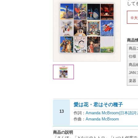
して
※大
商品
商品
仕様
商品
JAN
楽器
愛は花・君はその種子
13
作詞：
Amanda McBroom(日本語詞
作曲：
Amanda McBroom
商品の説明
「さんぽ」「となりのトトロ」「いつも何度で