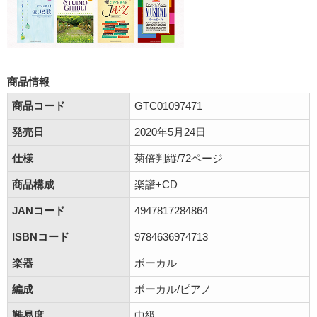
商品情報
商品コード
GTC01097471
発売日
2020年5月24日
仕様
菊倍判縦/72ページ
商品構成
楽譜+CD
JANコード
4947817284864
ISBNコード
9784636974713
楽器
ボーカル
編成
ボーカル/ピアノ
難易度
中級