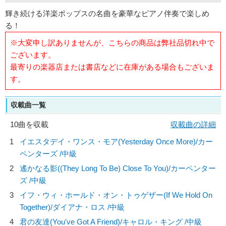
輝き続ける洋楽ポップスの名曲を豪華なピアノ伴奏で楽しめ
る！
※大変申し訳ありませんが、こちらの商品は弊社品切れ中で
ございます。
最寄りの楽器店または書店などに在庫がある場合もございま
す。
収載曲一覧
10曲を収載
収載曲の詳細
1
イエスタデイ・ワンス・モア(Yesterday Once More)/
カー
ペンターズ
/中級
2
遙かなる影((They Long To Be) Close To You)/
カーペンター
ズ
/中級
3
イフ・ウィ・ホールド・オン・トゥゲザー(If We Hold On
Together)/
ダイアナ・ロス
/中級
4
君の友達(You've Got A Friend)/
キャロル・キング
/中級