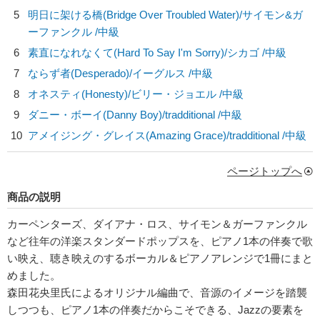
5
明日に架ける橋(Bridge Over Troubled Water)/
サイモン&ガ
ーファンクル
/中級
6
素直になれなくて(Hard To Say I'm Sorry)/
シカゴ
/中級
7
ならず者(Desperado)/
イーグルス
/中級
8
オネスティ(Honesty)/
ビリー・ジョエル
/中級
9
ダニー・ボーイ(Danny Boy)/
tradditional
/中級
10
アメイジング・グレイス(Amazing Grace)/
tradditional
/中級
ページトップへ
商品の説明
カーペンターズ、ダイアナ・ロス、サイモン＆ガーファンクル
など往年の洋楽スタンダードポップスを、ピアノ1本の伴奏で歌
い映え、聴き映えのするボーカル＆ピアノアレンジで1冊にまと
めました。
森田花央里氏によるオリジナル編曲で、音源のイメージを踏襲
しつつも、ピアノ1本の伴奏だからこそできる、Jazzの要素を