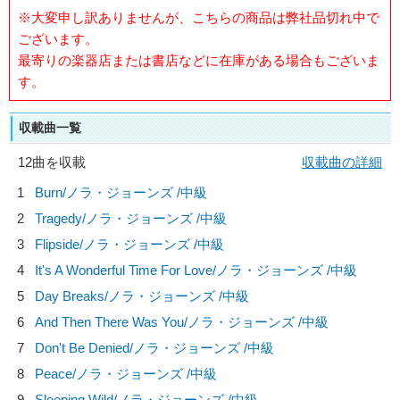
※大変申し訳ありませんが、こちらの商品は弊社品切れ中で
ございます。
最寄りの楽器店または書店などに在庫がある場合もございま
す。
収載曲一覧
12曲を収載
収載曲の詳細
1
Burn/
ノラ・ジョーンズ
/中級
2
Tragedy/
ノラ・ジョーンズ
/中級
3
Flipside/
ノラ・ジョーンズ
/中級
4
It's A Wonderful Time For Love/
ノラ・ジョーンズ
/中級
5
Day Breaks/
ノラ・ジョーンズ
/中級
6
And Then There Was You/
ノラ・ジョーンズ
/中級
7
Don't Be Denied/
ノラ・ジョーンズ
/中級
8
Peace/
ノラ・ジョーンズ
/中級
9
Sleeping Wild/
ノラ・ジョーンズ
/中級