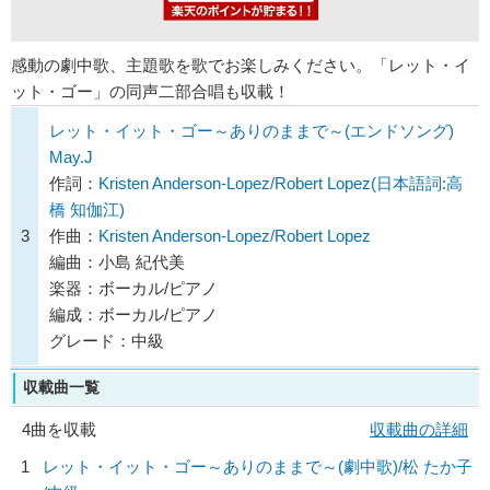
感動の劇中歌、主題歌を歌でお楽しみください。「レット・イ
ット・ゴー」の同声二部合唱も収載！
レット・イット・ゴー～ありのままで～(エンドソング)
May.J
作詞：
Kristen Anderson-Lopez/Robert Lopez(日本語詞:高
橋 知伽江)
3
作曲：
Kristen Anderson-Lopez/Robert Lopez
編曲：小島 紀代美
楽器：ボーカル/ピアノ
編成：ボーカル/ピアノ
グレード：中級
収載曲一覧
4曲を収載
収載曲の詳細
1
レット・イット・ゴー～ありのままで～(劇中歌)/
松 たか子