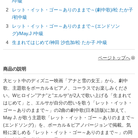
/中級
2
レット・イット・ゴー～ありのままで～(劇中歌)/
松 たか子
/初中級
3
レット・イット・ゴー～ありのままで～(エンドソン
グ)/
May.J
/中級
4
生まれてはじめて/
神田 沙也加/松 たか子
/中級
ページトップへ
商品の説明
大ヒット中のディズニー映画「アナと雪の女王」から、劇中
歌、主題歌をボーカル＆ピアノ、コーラスでお楽しみくださ
い。Wヒロイン"アナ"と"エルサ"が2人で歌い上げる「生まれて
はじめて」と、エルサが自分の想いを歌う「レット・イット・
ゴー～ありのままで～」の2曲の劇中歌(日本語版)に加えて、
May J. が歌う主題歌「レット・イット・ゴー ～ありのままで～
(エンドソング)」を、ボーカル＆ピアノバージョンで掲載。気
軽に楽しめる「レット・イット・ゴー～ありのままで～」の同