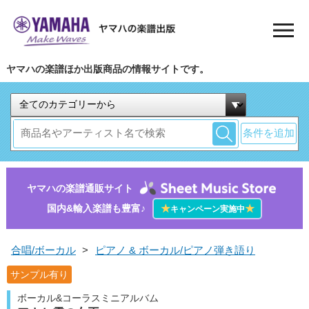
ヤマハの楽譜ほか出版商品の情報サイトです。
条件を追加
ヤマハの楽譜通販サイト
国内&輸入楽譜も豊富♪
★
★
キャンペーン実施中
合唱/ボーカル
>
ピアノ & ボーカル/ピアノ弾き語り
サンプル有り
ボーカル&コーラスミニアルバム