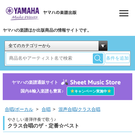
ヤマハの楽譜ほか出版商品の情報サイトです。
条件を追加
ヤマハの楽譜通販サイト
国内&輸入楽譜も豊富♪
★
★
キャンペーン実施中
合唱/ボーカル
>
合唱
>
混声合唱/クラス合唱
やさしい連弾伴奏で歌う♪
クラス合唱のザ・定番☆ベスト