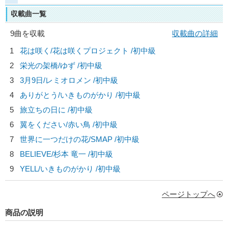
収載曲一覧
9曲を収載
収載曲の詳細
1
花は咲く/
花は咲くプロジェクト
/初中級
2
栄光の架橋/
ゆず
/初中級
3
3月9日/
レミオロメン
/初中級
4
ありがとう/
いきものがかり
/初中級
5
旅立ちの日に /初中級
6
翼をください/
赤い鳥
/初中級
7
世界に一つだけの花/
SMAP
/初中級
8
BELIEVE/
杉本 竜一
/初中級
9
YELL/
いきものがかり
/初中級
ページトップへ
商品の説明