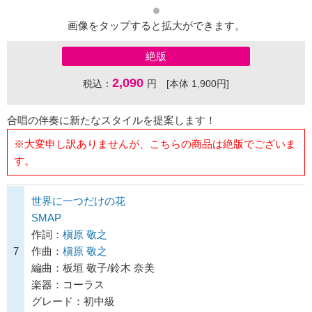
画像をタップすると拡大ができます。
絶版
2,090
税込：
円 [本体 1,900円]
合唱の伴奏に新たなスタイルを提案します！
※大変申し訳ありませんが、こちらの商品は絶版でございま
す。
世界に一つだけの花
SMAP
作詞：
槇原 敬之
7
作曲：
槇原 敬之
編曲：板垣 敬子/鈴木 奈美
楽器：コーラス
グレード：初中級