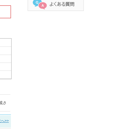
載さ
次へ>>