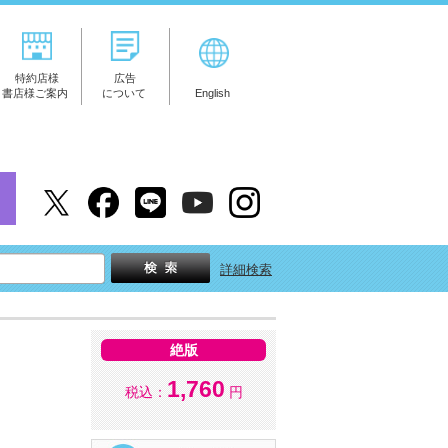
特約店様
広告
書店様ご案内
について
English
詳細検索
絶版
1,760
税込：
円