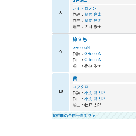
3月9日
レミオロメン
8
作詞：
藤巻 亮太
作曲：
藤巻 亮太
編曲：大田 桜子
旅立ち
GReeeeN
9
作詞：
GReeeeN
作曲：
GReeeeN
編曲：板垣 敬子
蕾
コブクロ
10
作詞：
小渕 健太郎
作曲：
小渕 健太郎
編曲：牧戸 太郎
収載曲の全曲一覧を見る