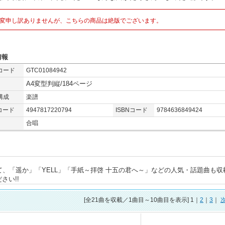
変申し訳ありませんが、こちらの商品は絶版でございます。
情報
コード
GTC01084942
A4変型判縦/184ページ
構成
楽譜
コード
4947817220794
ISBNコード
9784636849424
合唱
て、「遥か」「YELL」「手紙～拝啓 十五の君へ～」などの人気・話題曲も収
さい!!
[全
21
曲を収載／1曲目～10曲目を表示] 1｜
2
｜
3
｜