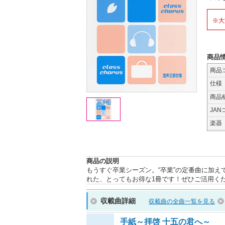
※大
商品
商品
仕様
商品
JAN
楽器
商品の説明
もうすぐ卒業シーズン。“卒業”の定番曲に加え
れた、とってもお得な1冊です！ぜひご活用くだ
収載曲詳細
収載曲の全曲一覧を見る
手紙～拝啓 十五の君へ～