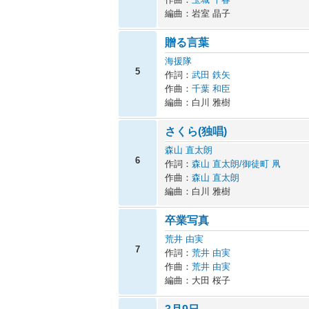
編曲：岩室 晶子
贈る言葉
海援隊
5
作詞：
武田 鉄矢
作曲：
千葉 和臣
編曲：白川 雅樹
さくら(独唱)
森山 直太朗
6
作詞：
森山 直太朗/御徒町 凧
作曲：
森山 直太朗
編曲：白川 雅樹
卒業写真
荒井 由実
7
作詞：
荒井 由実
作曲：
荒井 由実
編曲：大田 桜子