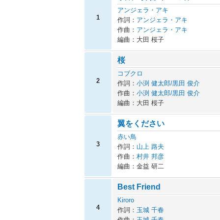
アンジェラ・アキ
1
作詞：
アンジェラ・アキ
作曲：
アンジェラ・アキ
編曲：大田 桜子
桜
コブクロ
2
作詞：
小渕 健太郎/黒田 俊介
作曲：
小渕 健太郎/黒田 俊介
編曲：大田 桜子
翼をください
赤い鳥
3
作詞：
山上 路夫
作曲：
村井 邦彦
編曲：金益 研二
Best Friend
Kiroro
4
作詞：
玉城 千春
作曲：
玉城 千春