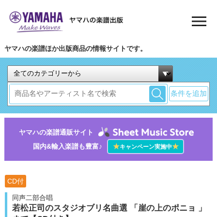
ヤマハの楽譜ほか出版商品の情報サイトです。
条件を追加
ヤマハの楽譜通販サイト
国内&輸入楽譜も豊富♪
★
★
キャンペーン実施中
CD付
同声二部合唱
若松正司のスタジオブリ名曲選 「崖の上のポニョ 」