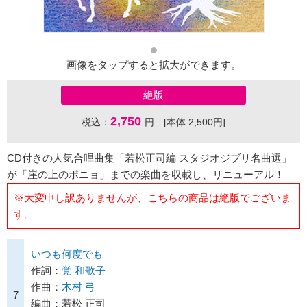
画像をタップすると拡大ができます。
絶版
2,750
税込：
円 [本体 2,500円]
CD付きの人気合唱曲集「若松正司編 スタジオジブリ名曲選」
が「崖の上のポニョ」までの楽曲を収載し、リニューアル！
※大変申し訳ありませんが、こちらの商品は絶版でございま
す。
いつも何度でも
作詞：
覚 和歌子
作曲：
木村 弓
7
編曲：若松 正司