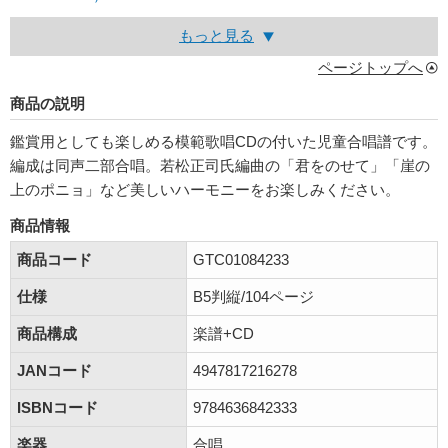
もっと見る
ページトップへ
商品の説明
鑑賞用としても楽しめる模範歌唱CDの付いた児童合唱譜です。
編成は同声二部合唱。若松正司氏編曲の「君をのせて」「崖の
上のポニョ」など美しいハーモニーをお楽しみください。
商品情報
商品コード
GTC01084233
仕様
B5判縦/104ページ
商品構成
楽譜+CD
JANコード
4947817216278
ISBNコード
9784636842333
楽器
合唱