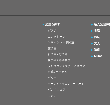
楽譜を探す
輸入楽譜特
ピアノ
書籍
エレクトーン
雑誌
ヤマハグレード関連
文具
弦楽器
講座
管楽器 / 打楽器
Muma
吹奏楽 / 器楽合奏
フルスコア / スタディスコア
合唱 / ボーカル
ギター
ベース / ドラム / キーボード
バンドスコア
ウクレレ