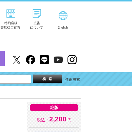
特約店様
広告
書店様ご案内
について
English
詳細検索
絶版
2,200
税込：
円