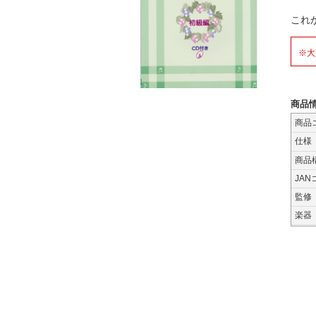
これ
※大
商品
商品
仕様
商品
JAN
監修
楽器