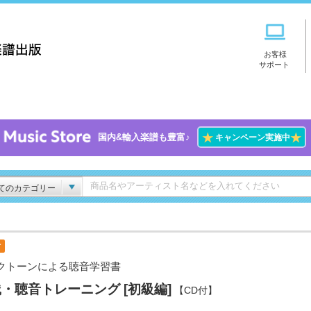
お客様
サポート
★
★
国内&輸入楽譜も豊富♪
キャンペーン実施中
てのカテゴリー
付
クトーンによる聴音学習書
・聴音トレーニング [初級編]
【CD付】