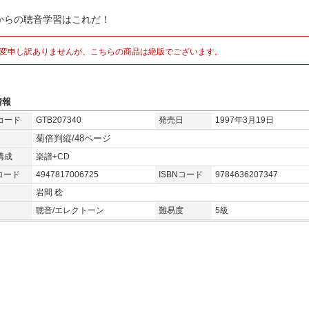
からの聴音学習はこれだ！
変申し訳ありませんが、こちらの商品は絶版でございます。
情報
コード
GTB207340
発売日
1997年3月19日
菊倍判縦/48ページ
構成
楽譜+CD
コード
4947817006725
ISBNコード
9784636207347
岩間 稔
聴音/エレクトーン
難易度
5級